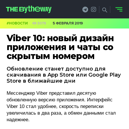
#НОВОСТИ
3079
5 ФЕВРАЛЯ 2019
НОВОСТИ
Viber 10: новый дизайн
PRO.ОБЗОР
приложения и чаты со
скрытым номером
КЕЙСЫ
Обновление станет доступно для
ФИЛОСОФИЯ
скачивания в App Store или Google Play
Store в ближайшие дни
КРЕАТИВА
Мессенджер Viber представил десятую
БИЗНЕС И
обновленную версию приложения. Интерфейс
ТЕХНОЛОГИИ
Viber 10 стал удобнее, скорость переписки
увеличилась в два раза, а обмен данными стал
ФЕСТИВАЛИ
надежнее.