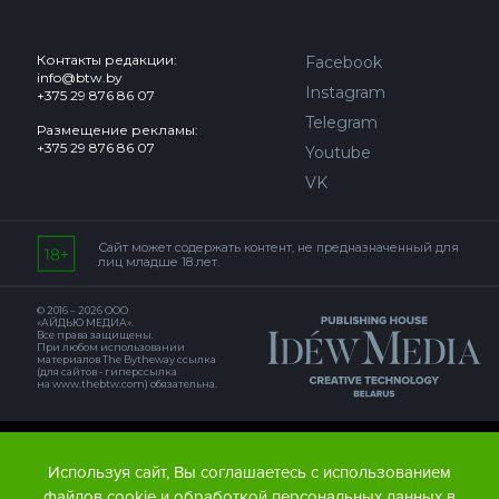
Контакты редакции:
Facebook
info@btw.by
Instagram
+375 29 876 86 07
Telegram
Размещение рекламы:
+375 29 876 86 07
Youtube
VK
Сайт может содержать контент, не предназначенный для
лиц младше 18 лет.
© 2016 – 2026 ООО
«АЙДЬЮ МЕДИА».
Все права защищены.
При любом использовании
материалов The Bytheway ссылка
(для сайтов - гиперссылка
на www.thebtw.com) обязательна.
© 2016 – 2026 Publishing house IDEW MEDIA BELARUS
Используя сайт, Вы соглашаетесь с использованием
файлов cookie и обработкой персональных данных в