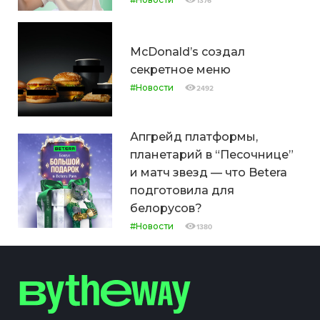
1376
McDonald’s создал
секретное меню
#Новости
2492
Апгрейд платформы,
планетарий в “Песочнице”
и матч звезд — что Betera
подготовила для
белорусов?
#Новости
1380