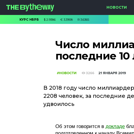
НОВОСТИ
КУРС НБРБ
$
2.9386
€
3.3908
R
3.6365
Число миллиа
последние 10
#НОВОСТИ
3266
21 ЯНВАРЯ 2019
В 2018 году число миллиарде
2208 человек, за последние де
удвоилось
Об этом говорится в
докладе
бла
подготовленном к началу Всемир