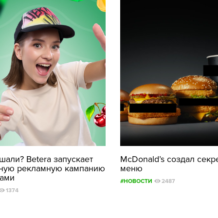
али? Betera запускает
McDonald’s создал секр
ную рекламную кампанию
меню
рами
#НОВОСТИ
2487
1374