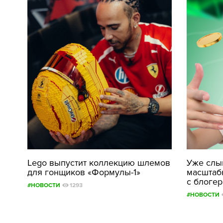
Lego выпустит коллекцию шлемов
Уже слыш
для гонщиков «Формулы-1»
масштаб
с блоге
#НОВОСТИ
1293
#НОВОСТИ