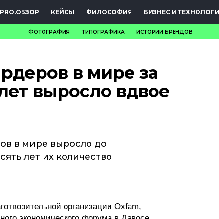
PRO.ОБЗОР
КЕЙСЫ
ФИЛОСОФИЯ
БИЗНЕС И ТЕХНОЛОГ
ФОТОГРАФИЯ
ТИПОГРАФИКА
ИСТОРИИ БРЕНДОВ
НОВОСТИ
рдеров в мире за
PRO.ОБЗОР
 лет выросло вдвое
КЕЙСЫ
ФИЛОСОФИЯ
КРЕАТИВА
ров в мире выросло до
сять лет их количество
БИЗНЕС И
ТЕХНОЛОГИИ
ФЕСТИВАЛИ
готворительной организации Oxfam,
ного экономического форума в Давосе.