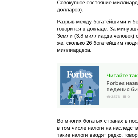
Cовокупное состояние миллиард
долларов).
Разрыв между богатейшими и б
говорится в докладе. За минув
Земли (3,8 миллиарда человек) 
же, сколько 26 богатейшим людя
миллиардера.
Читайте так
Forbes наз
ведения би
3873
0
Во многих богатых странах в по
в том числе налоги на наследст
такие налоги вводят редко, гово