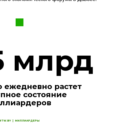
ФОТОГРАФИЯ
ТИПОГРАФИКА
ИСТОРИИ БРЕНДОВ
5 млрд
О ПРОЕКТЕ
РЕКЛАМА
КОНТАКТЫ
о ежедневно растет
упное состояние
ллиардеров
BTW.BY
|
МИЛЛИАРДЕРЫ