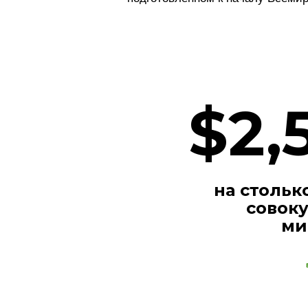
$2,
на стольк
совок
ми