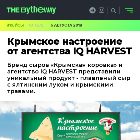
#КЕЙСЫ
7272
6 АВГУСТА 2018
НОВОСТИ
Крымское настроение
PRO.ОБЗОР
от агентства IQ HARVEST
КЕЙСЫ
Бренд сыров «Крымская коровка» и
агентство IQ HARVEST представили
ФИЛОСОФИЯ
уникальный продукт - плавленый сыр
с ялтинским луком и крымскими
КРЕАТИВА
травами.
БИЗНЕС И
ТЕХНОЛОГИИ
ФЕСТИВАЛИ