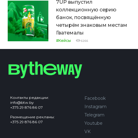
7UP выпустил
коллекционную серию
банок, посвящённую
четырём знаковым местам
Гватемалы
#Кейсы
6266
Контакты редакции:
Facebook
info@btw.by
Instagram
+375 29 876 86 07
Telegram
Размещение рекламы:
+375 29 876 86 07
Youtube
VK