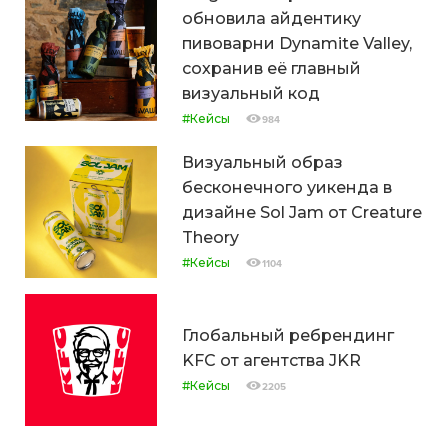
обновила айдентику
пивоварни Dynamite Valley,
сохранив её главный
визуальный код
#Кейсы
984
Визуальный образ
бесконечного уикенда в
дизайне Sol Jam от Creature
Theory
#Кейсы
1104
Глобальный ребрендинг
KFC от агентства JKR
#Кейсы
2205