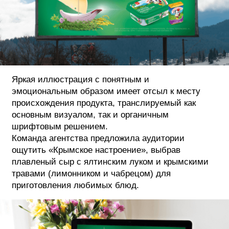
ФОТОГРАФИЯ
ТИПОГРАФИКА
ИСТОРИИ БРЕНДОВ
Яркая иллюстрация с понятным и
О ПРОЕКТЕ
эмоциональным образом имеет отсыл к месту
происхождения продукта, транслируемый как
РЕКЛАМА
основным визуалом, так и органичным
КОНТАКТЫ
шрифтовым решением.
Команда агентства предложила аудитории
ощутить «Крымское настроение», выбрав
плавленый сыр с ялтинским луком и крымскими
травами (лимонником и чабрецом) для
приготовления любимых блюд.