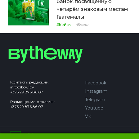
банок, посвящённую
четырём знаковым местам
Гватемалы
#Кейсы
6267
Контакты редакции:
Facebook
info@btw.by
Instagram
+375 29 876 86 07
Telegram
Размещение рекламы:
+375 29 876 86 07
Youtube
VK
Сайт может содержать контент, не предназначенный для
лиц младше 18 лет.