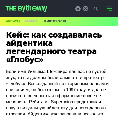
#КЕЙСЫ
14414
8 ИЮЛЯ 2018
НОВОСТИ
Кейс: как создавалась
PRO.ОБЗОР
айдентика
легендарного театра
КЕЙСЫ
«Глобус»
ФИЛОСОФИЯ
Если имя Уильяма Шекспира для вас не пустой
КРЕАТИВА
звук, то вы должны были слышать и про театр
«Глобус». Воссозданный по старинным планам и
БИЗНЕС И
описаниям, он был открыт в 1997 году, и долгое
время его внешность и оформление вовсе не
ТЕХНОЛОГИИ
менялись. Ребята из Superunion представили
новую визуальную айдентику для легендарного
ФЕСТИВАЛИ
строения. Айдентика уже завоевала несколько