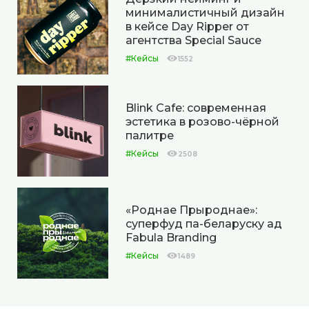
минималистичный дизайн
в кейсе Day Ripper от
агентства Special Sauce
#Кейсы
1552
Blink Cafe: современная
эстетика в розово-чёрной
палитре
#Кейсы
2508
«Роднае Прыроднае»:
суперфуд па-беларуску ад
Fabula Branding
#Кейсы
1489