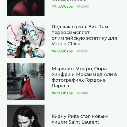
#Pro.Обзор
2969
Лёд как сцена: Вин Там
переосмысляет
олимпийскую эстетику для
Vogue China
#Pro.Обзор
1282
Мэрилин Монро, Опра
Уинфри и Мохаммед Али в
фотографиях Гордона
Паркса
#Pro.Обзор
3188
Киану Ривз стал новым
лицом Saint Laurent