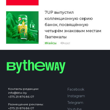
7UP выпустил
коллекционную серию
банок, посвящённую
четырём знаковым местам
Гватемалы
#Кейсы
6267
Контакты редакции:
Facebook
info@btw.by
Instagram
+375 29 876 86 07
Telegram
Размещение рекламы:
+375 29 876 86 07
Youtube