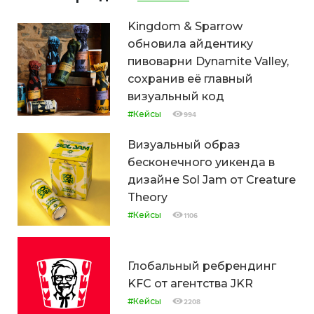
Kingdom & Sparrow
обновила айдентику
пивоварни Dynamite Valley,
сохранив её главный
визуальный код
#Кейсы
994
Визуальный образ
бесконечного уикенда в
дизайне Sol Jam от Creature
Theory
#Кейсы
1106
Глобальный ребрендинг
KFC от агентства JKR
#Кейсы
2208