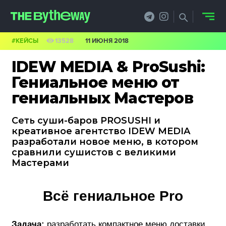
#КЕЙСЫ
13528
11 ИЮНЯ 2018
НОВОСТИ
IDEW MEDIA & ProSushi:
PRO.ОБЗОР
Гениальное меню от
гениальных Мастеров
КЕЙСЫ
Сеть суши-баров PROSUSHI и
ФИЛОСОФИЯ
креативное агентство IDEW MEDIA
разработали новое меню, в котором
КРЕАТИВА
сравнили сушистов с великими
Мастерами
БИЗНЕС И
ТЕХНОЛОГИИ
Всё гениальное Pro
ФЕСТИВАЛИ
Задача:
разработать компактное меню доставки