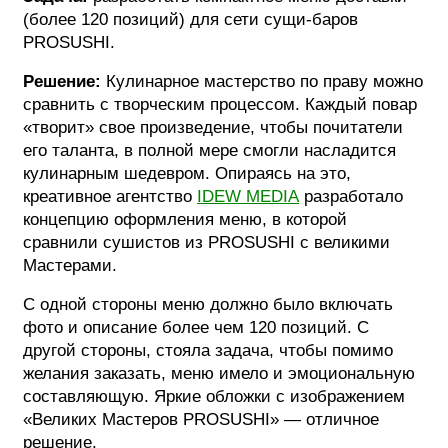
(более 120 позиций) для сети сущи-баров
ФОТОГРАФИЯ
PROSUSHI.
ТИПОГРАФИКА
Решение:
Кулинарное мастерство по праву можно
сравнить с творческим процессом. Каждый повар
ИСТОРИИ БРЕНДОВ
«творит» свое произведение, чтобы почитатели
его таланта, в полной мере смогли насладится
кулинарным шедевром. Опираясь на это,
О ПРОЕКТЕ
креативное агентство
IDEW MEDIA
разработало
РЕКЛАМА
концепцию оформления меню, в которой
КОНТАКТЫ
сравнили сушистов из PROSUSHI с великими
Мастерами.
С одной стороны меню должно было включать
фото и описание более чем 120 позиций. С
другой стороны, стояла задача, чтобы помимо
желания заказать, меню имело и эмоциональную
составляющую. Яркие обложки с изображением
«Великих Мастеров PROSUSHI» — отличное
решение.