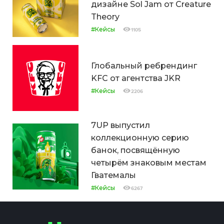
дизайне Sol Jam от Creature
Theory
#Кейсы
1105
Глобальный ребрендинг
KFC от агентства JKR
#Кейсы
2206
7UP выпустил
коллекционную серию
банок, посвящённую
четырём знаковым местам
Гватемалы
#Кейсы
6267