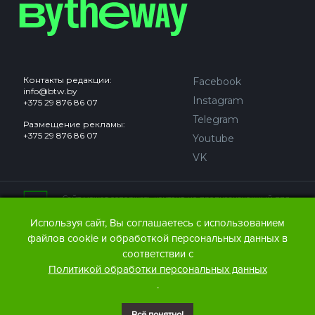
Контакты редакции:
Facebook
info@btw.by
Instagram
+375 29 876 86 07
Telegram
Размещение рекламы:
+375 29 876 86 07
Youtube
VK
Сайт может содержать контент, не предназначенный для
лиц младше 18 лет.
Используя сайт, Вы соглашаетесь с использованием
файлов cookie и обработкой персональных данных в
© 2016 – 2026 ООО
«АЙДЬЮ МЕДИА».
соответствии с
Все права защищены.
При любом использовании
Политикой обработки персональных данных
материалов The Bytheway ссылка
(для сайтов - гиперссылка
.
на www.thebtw.com) обязательна.