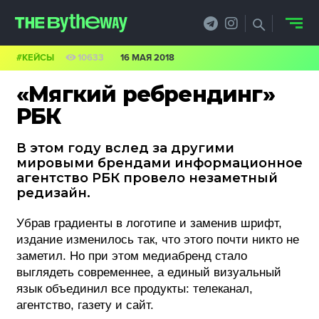
#КЕЙСЫ
10633
16 МАЯ 2018
НОВОСТИ
«Мягкий ребрендинг»
PRO.ОБЗОР
РБК
КЕЙСЫ
В этом году вслед за другими
мировыми брендами информационное
ФИЛОСОФИЯ
агентство РБК провело незаметный
редизайн.
КРЕАТИВА
Убрав градиенты в логотипе и заменив шрифт,
БИЗНЕС И
издание изменилось так, что этого почти никто не
заметил. Но при этом медиабренд стало
ТЕХНОЛОГИИ
выглядеть современнее, а единый визуальный
язык объединил все продукты: телеканал,
ФЕСТИВАЛИ
агентство, газету и сайт.