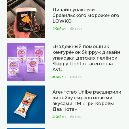
Дизайн упаковки
бразильского мороженого
LOWKO
#Кейсы
3296
«Надёжный помощник
кенгурёнок Skippy»: дизайн
упаковки детских пелёнок
Skippy Light от агентства
AVC
#Кейсы
1488
Агентство Unibe расширили
линейку сырков новыми
вкусами ТМ «Три Коровы
Два Кота»
#Кейсы
3170