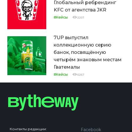
Глобальный ребрендинг
KFC от агентства JKR
#Кейсы
2207
7UP выпустил
коллекционную серию
банок, посвящённую
четырём знаковым местам
Гватемалы
#Кейсы
6267
Контакты редакции:
Facebook