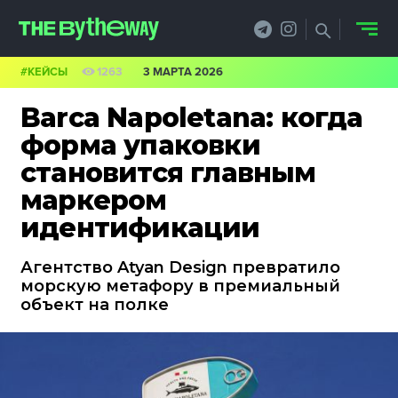
#КЕЙСЫ
1263
3 МАРТА 2026
НОВОСТИ
Barca Napoletana: когда
PRO.ОБЗОР
форма упаковки
становится главным
КЕЙСЫ
маркером
ФИЛОСОФИЯ
идентификации
КРЕАТИВА
Агентство Atyan Design превратило
морскую метафору в премиальный
БИЗНЕС И
объект на полке
ТЕХНОЛОГИИ
ФЕСТИВАЛИ