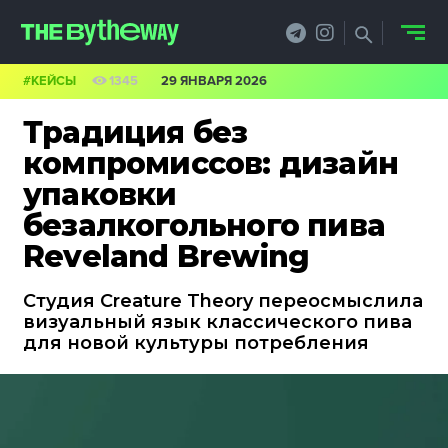
#КЕЙСЫ
1345
29 ЯНВАРЯ 2026
НОВОСТИ
Традиция без
PRO.ОБЗОР
компромиссов: дизайн
упаковки
КЕЙСЫ
безалкогольного пива
ФИЛОСОФИЯ
Reveland Brewing
КРЕАТИВА
Студия Creature Theory переосмыслила
визуальный язык классического пива
БИЗНЕС И
для новой культуры потребления
ТЕХНОЛОГИИ
ФЕСТИВАЛИ