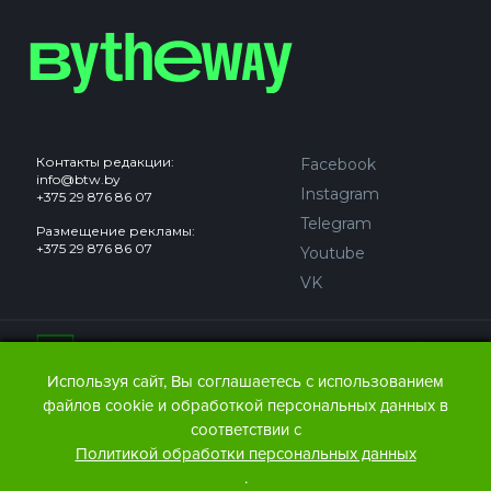
Контакты редакции:
Facebook
info@btw.by
Instagram
+375 29 876 86 07
Telegram
Размещение рекламы:
+375 29 876 86 07
Youtube
VK
Сайт может содержать контент, не предназначенный для
лиц младше 18 лет.
Используя сайт, Вы соглашаетесь с использованием
файлов cookie и обработкой персональных данных в
© 2016 – 2026 ООО
«АЙДЬЮ МЕДИА».
соответствии с
Все права защищены.
При любом использовании
Политикой обработки персональных данных
материалов The Bytheway ссылка
(для сайтов - гиперссылка
.
на www.thebtw.com) обязательна.