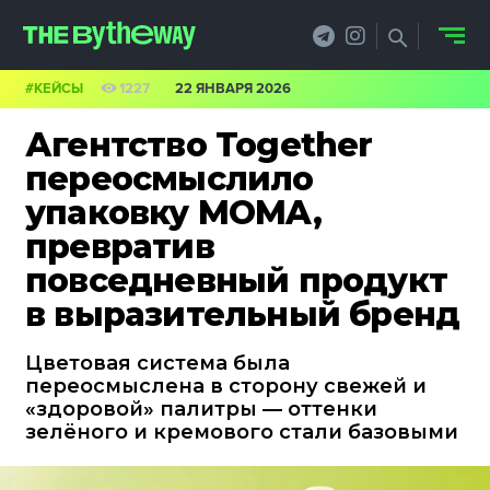
#КЕЙСЫ
1227
22 ЯНВАРЯ 2026
НОВОСТИ
Агентство Together
PRO.ОБЗОР
переосмыслило
упаковку MOMA,
КЕЙСЫ
превратив
ФИЛОСОФИЯ
повседневный продукт
в выразительный бренд
КРЕАТИВА
БИЗНЕС И
Цветовая система была
переосмыслена в сторону свежей и
ТЕХНОЛОГИИ
«здоровой» палитры — оттенки
зелёного и кремового стали базовыми
ФЕСТИВАЛИ