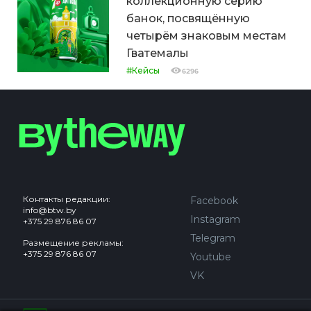
коллекционную серию
банок, посвящённую
четырём знаковым местам
Гватемалы
#Кейсы
6296
Контакты редакции:
Facebook
info@btw.by
Instagram
+375 29 876 86 07
Telegram
Размещение рекламы:
+375 29 876 86 07
Youtube
VK