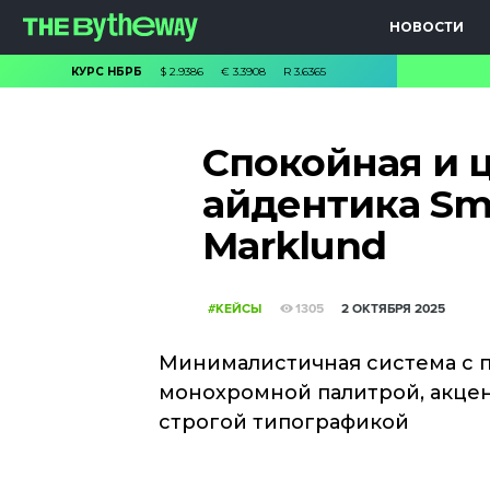
НОВОСТИ
КУРС НБРБ
$
2.9386
€
3.3908
R
3.6365
Cпокойная и 
айдентика Sma
Marklund
#КЕЙСЫ
1305
2 ОКТЯБРЯ 2025
Минималистичная система с
монохромной палитрой, акце
строгой типографикой