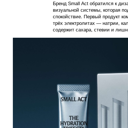
Бренд Small Act обратился к ди
визуальной системы, которая по
спокойствие. Первый продукт ком
трёх электролитах — натрии, ка
содержит сахара, стевии и лишни