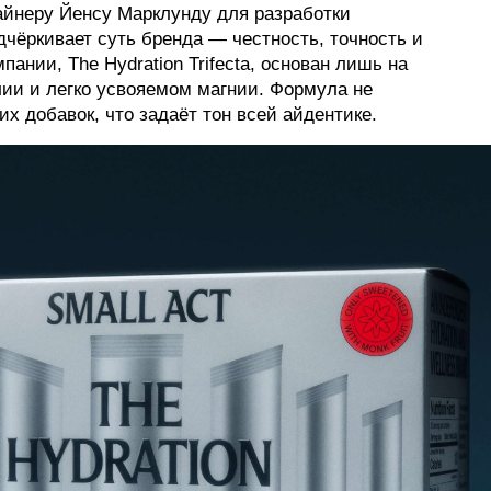
зайнеру Йенсу Марклунду для разработки
дчёркивает суть бренда — честность, точность и
ФОТОГРАФИЯ
пании, The Hydration Trifecta, основан лишь на
ТИПОГРАФИКА
лии и легко усвояемом магнии. Формула не
х добавок, что задаёт тон всей айдентике.
ИСТОРИИ БРЕНДОВ
О ПРОЕКТЕ
РЕКЛАМА
КОНТАКТЫ