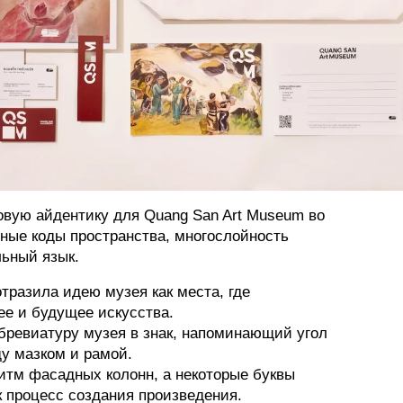
овую айдентику для Quang San Art Museum во
ные коды пространства, многослойность
льный язык.
тразила идею музея как места, где
ее и будущее искусства.
ревиатуру музея в знак, напоминающий угол
у мазком и рамой.
тм фасадных колонн, а некоторые буквы
 процесс создания произведения.