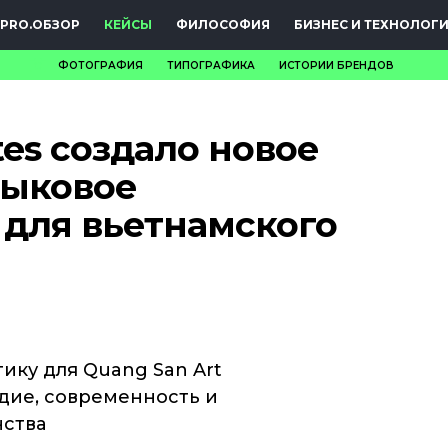
PRO.ОБЗОР
КЕЙСЫ
ФИЛОСОФИЯ
БИЗНЕС И ТЕХНОЛОГ
ФОТОГРАФИЯ
ТИПОГРАФИКА
ИСТОРИИ БРЕНДОВ
НОВОСТИ
tes создало новое
PRO.ОБЗОР
зыковое
КЕЙСЫ
 для вьетнамского
ФИЛОСОФИЯ
КРЕАТИВА
БИЗНЕС И
ТЕХНОЛОГИИ
ику для Quang San Art
ие, современность и
ФЕСТИВАЛИ
нства