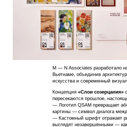
M — N Associates разработало н
Вьетнаме, объединив архитектур
искусства и современный визуа
Концепция
«Слои созерцания»
о
пересекаются прошлое, настоящ
— Логотип QSAM превращает абб
картины — символ диалога межд
— Кастомный шрифт отражает ри
выглядят незавершёнными — как