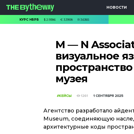
НОВОСТИ
КУРС НБРБ
$
2.9386
€
3.3908
R
3.6365
M — N Associa
визуальное я
пространство
музея
#КЕЙСЫ
1261
1 СЕНТЯБРЯ 2025
Агентство разработало айдент
Museum, соединяющую наслед
архитектурные коды простра