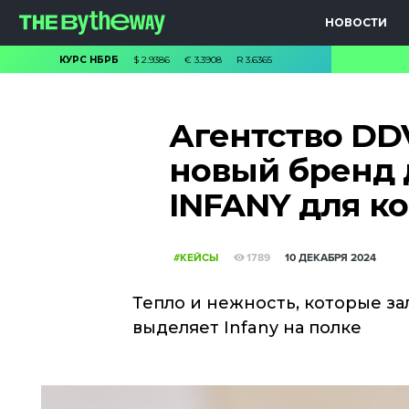
НОВОСТИ
КУРС НБРБ
$
2.9386
€
3.3908
R
3.6365
Агентство DD
новый бренд 
INFANY для к
#КЕЙСЫ
1789
10 ДЕКАБРЯ 2024
Тепло и нежность, которые за
выделяет Infany на полке