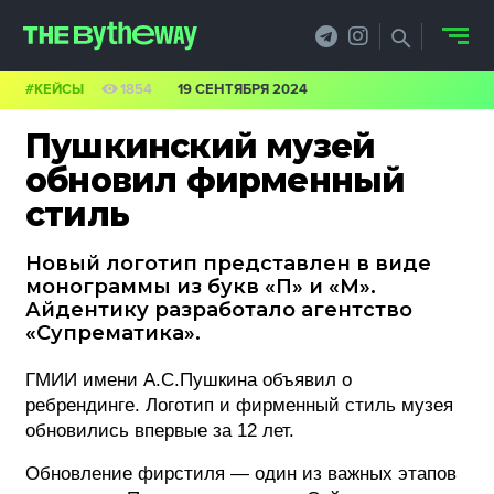
#КЕЙСЫ
1854
19 СЕНТЯБРЯ 2024
НОВОСТИ
Пушкинский музей
PRO.ОБЗОР
обновил фирменный
стиль
КЕЙСЫ
Новый логотип представлен в виде
ФИЛОСОФИЯ
монограммы из букв «П» и «М».
Айдентику разработало агентство
КРЕАТИВА
«Супрематика».
БИЗНЕС И
ГМИИ имени А.С.Пушкина объявил о
ТЕХНОЛОГИИ
ребрендинге. Логотип и фирменный стиль музея
обновились впервые за 12 лет.
ФЕСТИВАЛИ
Обновление фирстиля — один из важных этапов