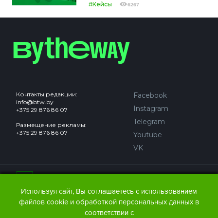
#Кейсы
6267
Контакты редакции:
Facebook
info@btw.by
Instagram
+375 29 876 86 07
Telegram
Размещение рекламы:
+375 29 876 86 07
Youtube
VK
Сайт может содержать контент, не предназначенный для
лиц младше 18 лет.
Используя сайт, Вы соглашаетесь с использованием
файлов cookie и обработкой персональных данных в
© 2016 – 2026 ООО
«АЙДЬЮ МЕДИА».
соответствии с
Все права защищены.