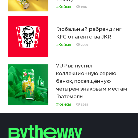
#Кейсы
1106
Глобальный ребрендинг
KFC от агентства JKR
#Кейсы
2209
7UP выпустил
коллекционную серию
банок, посвящённую
четырём знаковым местам
Гватемалы
#Кейсы
6268