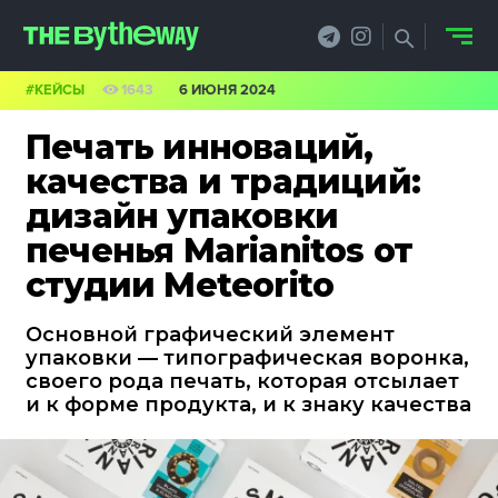
#КЕЙСЫ
1643
6 ИЮНЯ 2024
НОВОСТИ
Печать инноваций,
PRO.ОБЗОР
качества и традиций:
дизайн упаковки
КЕЙСЫ
печенья Marianitos от
ФИЛОСОФИЯ
студии Meteorito
КРЕАТИВА
Основной графический элемент
упаковки — типографическая воронка,
БИЗНЕС И
своего рода печать, которая отсылает
и к форме продукта, и к знаку качества
ТЕХНОЛОГИИ
ФЕСТИВАЛИ