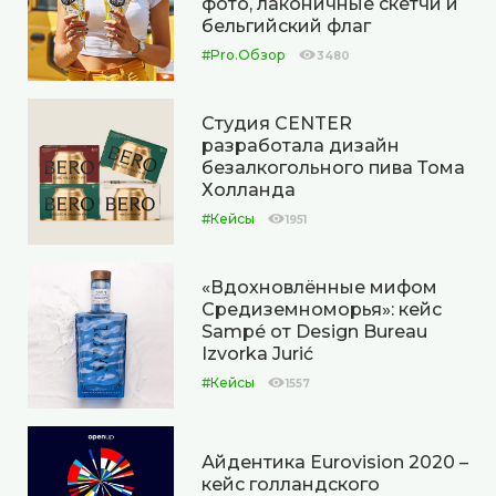
фото, лаконичные скетчи и
бельгийский флаг
#Pro.Обзор
3480
Cтудия CENTER
разработала дизайн
безалкогольного пива Тома
Холланда
#Кейсы
1951
«Вдохновлённые мифом
Средиземноморья»: кейс
Sampé от Design Bureau
Izvorka Jurić
#Кейсы
1557
Айдентика Eurovision 2020 –
кейс голландского