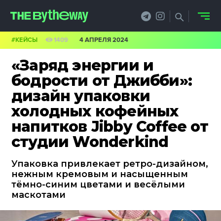
#КЕЙСЫ
1409
4 АПРЕЛЯ 2024
НОВОСТИ
«Заряд энергии и
PRO.ОБЗОР
бодрости от Джибби»:
дизайн упаковки
КЕЙСЫ
холодных кофейных
ФИЛОСОФИЯ
напитков Jibby Coffee от
студии Wonderkind
КРЕАТИВА
БИЗНЕС И
Упаковка привлекает ретро-дизайном,
нежным кремовым и насыщенным
ТЕХНОЛОГИИ
тёмно-синим цветами и весёлыми
маскотами
ФЕСТИВАЛИ