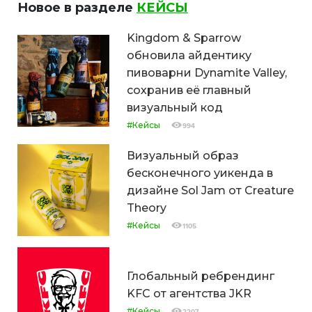
Новое в разделе
КЕЙСЫ
Kingdom & Sparrow
обновила айдентику
пивоварни Dynamite Valley,
сохранив её главный
визуальный код
#Кейсы
994
Визуальный образ
бесконечного уикенда в
дизайне Sol Jam от Creature
Theory
#Кейсы
1105
Глобальный ребрендинг
KFC от агентства JKR
#Кейсы
2207