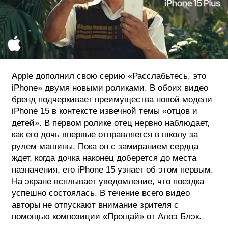
ФОТОГРАФИЯ
ТИПОГРАФИКА
ИСТОРИИ БРЕНДОВ
Apple дополнил свою серию «Расслабьтесь, это
iPhone» двумя новыми роликами. В обоих видео
О ПРОЕКТЕ
бренд подчеркивает преимущества новой модели
РЕКЛАМА
iPhone 15 в контексте извечной темы «отцов и
КОНТАКТЫ
детей». В первом ролике отец нервно наблюдает,
как его дочь впервые отправляется в школу за
рулем машины. Пока он с замиранием сердца
ждет, когда дочка наконец доберется до места
назначения, его iPhone 15 узнает об этом первым.
На экране всплывает уведомление, что поездка
успешно состоялась. В течение всего видео
авторы не отпускают внимание зрителя с
помощью композиции «Прощай» от Алоэ Блэк.