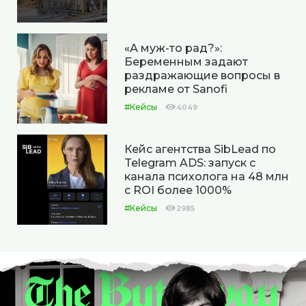
«А муж-то рад?»:
Беременным задают
раздражающие вопросы в
рекламе от Sanofi
#Кейсы
4049
Кейс агентства SibLead по
Telegram ADS: запуск с
канала психолога на 48 млн
с ROI более 1000%
#Кейсы
2985