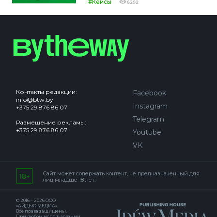
#Кейсы
6292
Контакты редакции:
Facebook
info@btw.by
Instagram
+375 29 876 86 07
Telegram
Размещение рекламы:
+375 29 876 86 07
Youtube
VK
Сайт может содержать контент, не предназначенный для
лиц младше 18 лет.
© 2016 – 2026 ООО
«АЙДЬЮ МЕДИА».
Все права защищены.
При любом использовании