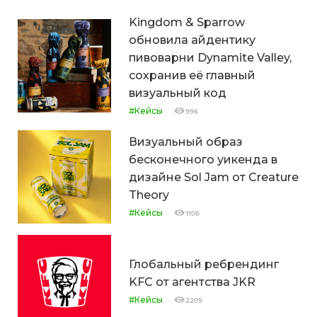
Kingdom & Sparrow
обновила айдентику
пивоварни Dynamite Valley,
сохранив её главный
визуальный код
#Кейсы
996
Визуальный образ
бесконечного уикенда в
дизайне Sol Jam от Creature
Theory
#Кейсы
1106
Глобальный ребрендинг
KFC от агентства JKR
#Кейсы
2209