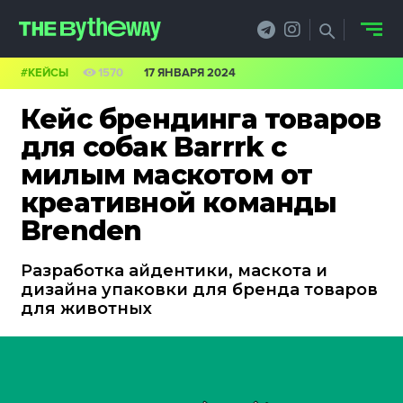
#КЕЙСЫ
1570
17 ЯНВАРЯ 2024
НОВОСТИ
Кейс брендинга товаров
PRO.ОБЗОР
для собак Barrrk с
милым маскотом от
КЕЙСЫ
креативной команды
ФИЛОСОФИЯ
Brenden
КРЕАТИВА
Разработка айдентики, маскота и
дизайна упаковки для бренда товаров
БИЗНЕС И
для животных
ТЕХНОЛОГИИ
ФЕСТИВАЛИ