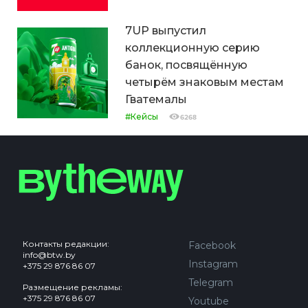
7UP выпустил
коллекционную серию
банок, посвящённую
четырём знаковым местам
Гватемалы
#Кейсы
6268
Контакты редакции:
Facebook
info@btw.by
Instagram
+375 29 876 86 07
Telegram
Размещение рекламы:
+375 29 876 86 07
Youtube