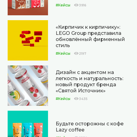
#Кейсы
3916
«Кирпичик к кирпичику»:
LEGO Group представила
обновлённый фирменный
стиль
#Кейсы
2197
Дизайн с акцентом на
легкость и натуральность:
новый продукт бренда
«Святой Источник»
#Кейсы
3435
Будьте осторожны с кофе
Lazy coffee