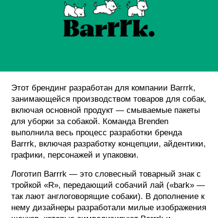
ФОТОГРАФИЯ
ТИПОГРАФИКА
ИСТОРИИ БРЕНДОВ
О ПРОЕКТЕ
Этот брендинг разработан для компании Barrrk,
занимающейся производством товаров для собак,
РЕКЛАМА
включая основной продукт — смываемые пакеты
КОНТАКТЫ
для уборки за собакой. Команда Brenden
выполнила весь процесс разработки бренда
Barrrk, включая разработку концепции, айдентики,
графики, персонажей и упаковки.
Логотип Barrrk — это словесный товарный знак с
тройкой «R», передающий собачий лай («bark» —
так лают англоговорящие собаки). В дополнение к
нему дизайнеры разработали милые изображения