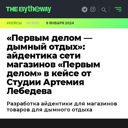
#КЕЙСЫ
1550
9 ЯНВАРЯ 2024
НОВОСТИ
«Первым делом —
PRO.ОБЗОР
дымный отдых»:
айдентика сети
КЕЙСЫ
магазинов «Первым
ФИЛОСОФИЯ
делом» в кейсе от
Студии Артемия
КРЕАТИВА
Лебедева
БИЗНЕС И
Разработка айдентики для магазинов
ТЕХНОЛОГИИ
товаров для дымного отдыха
ФЕСТИВАЛИ