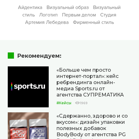
Айдентика
Визуальный образ
Визуальный
стиль
Логотип
Первым делом
Студия
Артемия Лебедева
Фирменный стиль
Рекомендуем:
«Больше чем просто
интернет-портал»: кейс
ребрендинга онлайн-
медиа Sports.ru от
агентства СУПРЕМАТИКА
#Кейсы
1969
«Сдержанно, здорово и со
вкусом»: дизайн упаковки
полезных добавок
BodyBody от агентства PG