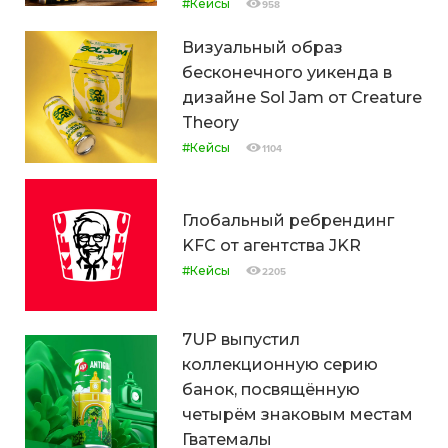
#Кейсы
958
Визуальный образ
бесконечного уикенда в
дизайне Sol Jam от Creature
Theory
#Кейсы
1104
Глобальный ребрендинг
KFC от агентства JKR
#Кейсы
2205
7UP выпустил
коллекционную серию
банок, посвящённую
четырём знаковым местам
Гватемалы