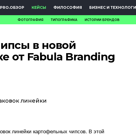
PRO.ОБЗОР
КЕЙСЫ
ФИЛОСОФИЯ
БИЗНЕС И ТЕХНОЛОГ
ФОТОГРАФИЯ
ТИПОГРАФИКА
ИСТОРИИ БРЕНДОВ
НОВОСТИ
чипсы в новой
PRO.ОБЗОР
е от Fabula Branding
КЕЙСЫ
ФИЛОСОФИЯ
КРЕАТИВА
БИЗНЕС И
паковок линейки
ТЕХНОЛОГИИ
ФЕСТИВАЛИ
ковок линейки картофельных чипсов. В этой