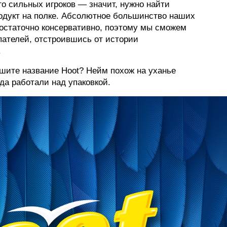
го сильных игроков — значит, нужно найти
одукт на полке. Абсолютное большинство наших
ФОТОГРАФИЯ
достаточно консервативно, поэтому мы сможем
ТИПОГРАФИКА
пателей, отстроившись от истории
.
ИСТОРИИ БРЕНДОВ
ышите название Hoot? Нейм похож на уханье
гда работали над упаковкой.
О ПРОЕКТЕ
РЕКЛАМА
КОНТАКТЫ