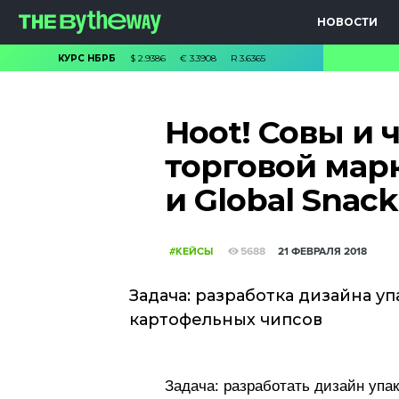
НОВОСТИ
КУРС НБРБ
$
2.9386
€
3.3908
R
3.6365
Hoot! Совы и 
торговой марк
и Global Snack
#КЕЙСЫ
5688
21 ФЕВРАЛЯ 2018
Задача: разработка дизайна у
картофельных чипсов
Задача: разработать дизайн упа