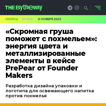
#КЕЙСЫ
1588
6 НОЯБРЯ 2023
НОВОСТИ
«Скромная груша
PRO.ОБЗОР
поможет с похмельем»:
энергия цвета и
КЕЙСЫ
металлизированные
ФИЛОСОФИЯ
элементы в кейсе
PrePear от Founder
КРЕАТИВА
Makers
БИЗНЕС И
Разработка дизайна упаковки и
ТЕХНОЛОГИИ
логотипа для освежающего напитка
против похмелья
ФЕСТИВАЛИ