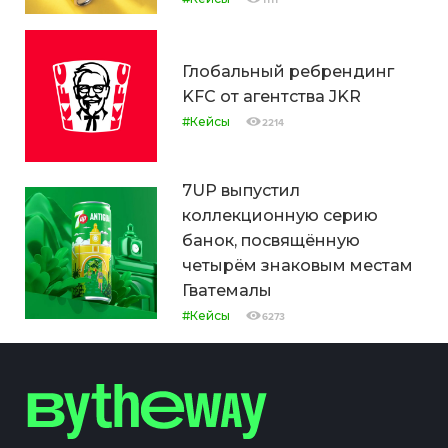
1111
Глобальный ребрендинг
KFC от агентства JKR
#Кейсы
2214
7UP выпустил
коллекционную серию
банок, посвящённую
четырём знаковым местам
Гватемалы
#Кейсы
6273