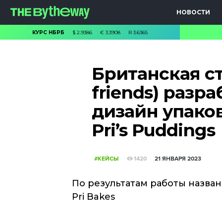
НОВОСТИ
КУРС НБРБ
$
2.9386
€
3.3908
R
3.6365
Британская ст
friends) разр
дизайн упако
Pri’s Puddings
#КЕЙСЫ
1420
21 ЯНВАРЯ 2023
По результатам работы назва
Pri Bakes