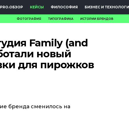
PRO.ОБЗОР
КЕЙСЫ
ФИЛОСОФИЯ
БИЗНЕС И ТЕХНОЛОГ
ФОТОГРАФИЯ
ТИПОГРАФИКА
ИСТОРИИ БРЕНДОВ
НОВОСТИ
удия Family (and
PRO.ОБЗОР
аботали новый
КЕЙСЫ
вки для пирожков
ФИЛОСОФИЯ
КРЕАТИВА
БИЗНЕС И
ТЕХНОЛОГИИ
ние бренда сменилось на
ФЕСТИВАЛИ