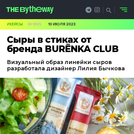
#КЕЙСЫ
1895
10 ИЮЛЯ 2023
НОВОСТИ
Сыры в стиках от
PRO.ОБЗОР
бренда BURЁNKA CLUB
КЕЙСЫ
Визуальный образ линейки сыров
разработала дизайнер Лилия Бычкова
ФИЛОСОФИЯ
КРЕАТИВА
БИЗНЕС И
ТЕХНОЛОГИИ
ФЕСТИВАЛИ