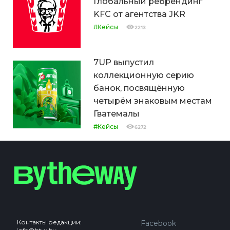
Глобальный ребрендинг
KFC от агентства JKR
#Кейсы
2213
7UP выпустил
коллекционную серию
банок, посвящённую
четырём знаковым местам
Гватемалы
#Кейсы
6272
Контакты редакции:
Facebook