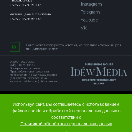
info@btw.by
Instagram
+375 29 876 86 07
Telegram
Размещение рекламы:
+375 29 876 86 07
Youtube
VK
Сайт может содержать контент, не предназначенный для
лиц младше 18 лет.
© 2016 – 2026 ООО
«АЙДЬЮ МЕДИА».
Все права защищены.
При любом использовании
материалов The Bytheway ссылка
(для сайтов - гиперссылка
на www.thebtw.com) обязательна.
© 2016 – 2026 Publishing house IDEW MEDIA BELARUS
Используя сайт, Вы соглашаетесь с использованием
файлов cookie и обработкой персональных данных в
соответствии с
Политикой обработки персональных данных
.