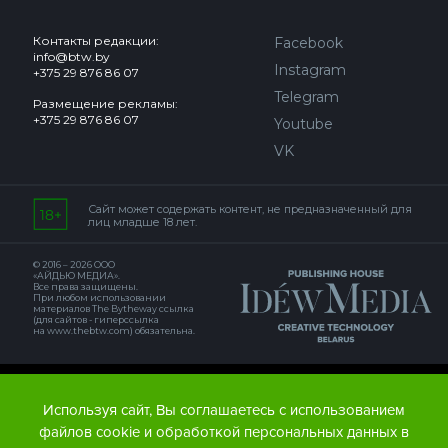
Контакты редакции:
Facebook
info@btw.by
Instagram
+375 29 876 86 07
Telegram
Размещение рекламы:
+375 29 876 86 07
Youtube
VK
Сайт может содержать контент, не предназначенный для
лиц младше 18 лет.
© 2016 – 2026 ООО
«АЙДЬЮ МЕДИА».
Все права защищены.
При любом использовании
материалов The Bytheway ссылка
(для сайтов - гиперссылка
на www.thebtw.com) обязательна.
© 2016 – 2026 Publishing house IDEW MEDIA BELARUS
Используя сайт, Вы соглашаетесь с использованием
файлов cookie и обработкой персональных данных в