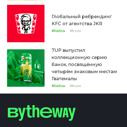
Глобальный ребрендинг
KFC от агентства JKR
#Кейсы
2205
7UP выпустил
коллекционную серию
банок, посвящённую
четырём знаковым местам
Гватемалы
#Кейсы
6266