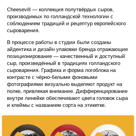
Cheesevill — коллекция полутвёрдых сыров,
ФОТОГРАФИЯ
производимых по голландской технологии с
ТИПОГРАФИКА
соблюдением традиций и рецептур европейского
сыроварения.
ИСТОРИИ БРЕНДОВ
В процессе работы в студии были созданы
айдентика и дизайн упаковки бренда отражающие
О ПРОЕКТЕ
позиционирование — качественный и доступный
РЕКЛАМА
сыр, произведённый в традициях голландского
сыроварения. Графика и форма логоблока на
КОНТАКТЫ
контрасте с чёрно-белыми фоновыми
фотографиями визуально выделяют продукт на
полке, привлекая внимание. Дифференцирование
внутри линейки обеспечивают цвета головок сыра
и клеймы с названием сорта на этикетке.