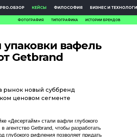
PRO.ОБЗОР
КЕЙСЫ
ФИЛОСОФИЯ
БИЗНЕС И ТЕХНОЛОГ
ФОТОГРАФИЯ
ТИПОГРАФИКА
ИСТОРИИ БРЕНДОВ
НОВОСТИ
 упаковки вафель
PRO.ОБЗОР
от Getbrand
КЕЙСЫ
ФИЛОСОФИЯ
КРЕАТИВА
а рынок новый суббренд
оком ценовом сегменте
БИЗНЕС И
ТЕХНОЛОГИИ
йке «Десертайм» стали вафли глубокого
ФЕСТИВАЛИ
в агентство Getbrand, чтобы разработать
тод глубокого рифления позволяет придать