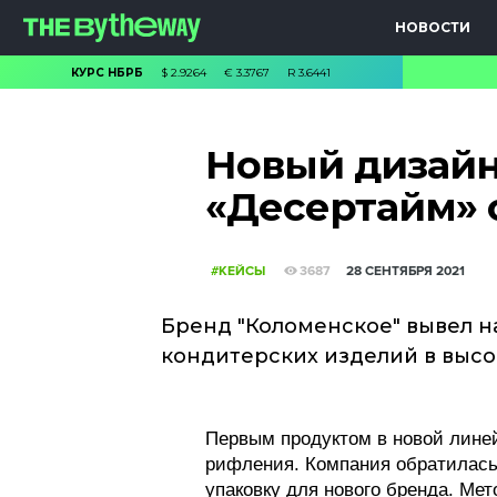
НОВОСТИ
КУРС НБРБ
$
2.9264
€
3.3767
R
3.6441
Новый дизайн
«Десертайм» 
#КЕЙСЫ
3687
28 СЕНТЯБРЯ 2021
Бренд "Коломенское" вывел н
кондитерских изделий в выс
Первым продуктом в новой лине
рифления. Компания обратилась 
упаковку для нового бренда. Ме