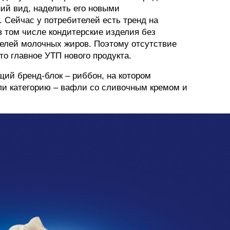
ий вид, наделить его новыми
ФОТОГРАФИЯ
 Сейчас у потребителей есть тренд на
в том числе кондитерские изделия без
ТИПОГРАФИКА
телей молочных жиров. Поэтому отсутствие
то главное УТП нового продукта.
ИСТОРИИ БРЕНДОВ
щий бренд-блок – риббон, на котором
ли категорию – вафли со сливочным кремом и
О ПРОЕКТЕ
РЕКЛАМА
КОНТАКТЫ