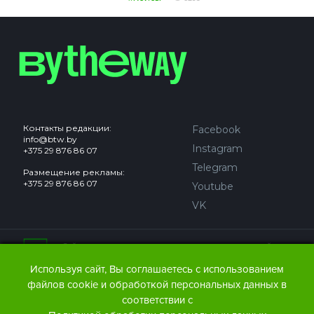
Контакты редакции:
Facebook
info@btw.by
Instagram
+375 29 876 86 07
Telegram
Размещение рекламы:
+375 29 876 86 07
Youtube
VK
Сайт может содержать контент, не предназначенный для
лиц младше 18 лет.
Используя сайт, Вы соглашаетесь с использованием
файлов cookie и обработкой персональных данных в
© 2016 – 2026 ООО
«АЙДЬЮ МЕДИА».
соответствии с
Все права защищены.
При любом использовании