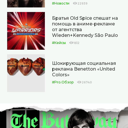
#Новости
22939
Братья Old Spice спешат на
помощь в аниме-рекламе
от агентства
Wieden+Kennedy São Paulo
#Кейсы
1612
Шокирующая социальная
реклама Benetton «United
Colors»
#Pro.Обзор
26740