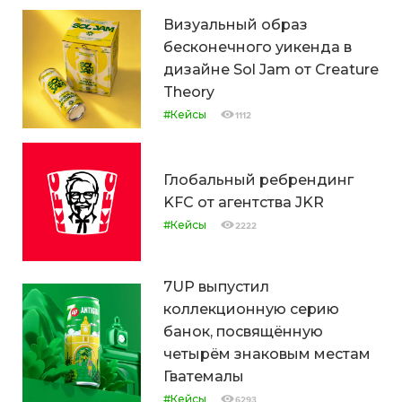
Визуальный образ
бесконечного уикенда в
дизайне Sol Jam от Creature
Theory
#Кейсы
1112
Глобальный ребрендинг
KFC от агентства JKR
#Кейсы
2222
7UP выпустил
коллекционную серию
банок, посвящённую
четырём знаковым местам
Гватемалы
#Кейсы
6293