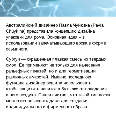
ФОТОГРАФИЯ
ТИПОГРАФИКА
Австралийский дизайнер Павла Чуйкина (Pavla
ИСТОРИИ БРЕНДОВ
Chuykina) представила концепцию дизайна
упаковки для рома. Основная идея – в
использовании запечатывающего воска в форме
О ПРОЕКТЕ
осьминога.
РЕКЛАМА
Сургуч — окрашенная плавкая смесь из твердых
КОНТАКТЫ
смол. Ее применяют не только для нанесения
рельефных печатей, но и для герметизации
различных емкостей. Именно последнюю
функцию дизайнер решила использовать,
чтобы защитить напиток в бутылке от попадания
в него воздуха. Павла считает, что такой тип воска
можно использовать даже для создания
индивидуального и фирменного образа.