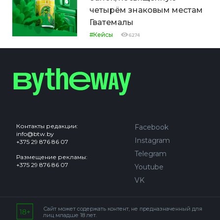
четырём знаковым местам
Гватемалы
#Кейсы
6274
Контакты редакции:
Facebook
info@btw.by
Instagram
+375 29 876 86 07
Telegram
Размещение рекламы:
+375 29 876 86 07
Youtube
VK
Сайт может содержать контент, не предназначенный для
лиц младше 18 лет.