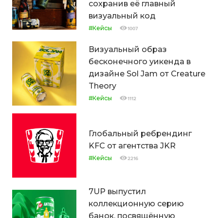
сохранив её главный
визуальный код
#Кейсы
1007
Визуальный образ
бесконечного уикенда в
дизайне Sol Jam от Creature
Theory
#Кейсы
1112
Глобальный ребрендинг
KFC от агентства JKR
#Кейсы
2216
7UP выпустил
коллекционную серию
банок, посвящённую