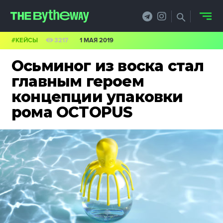
#КЕЙСЫ
3217
1 МАЯ 2019
НОВОСТИ
Осьминог из воска стал
PRO.ОБЗОР
главным героем
концепции упаковки
КЕЙСЫ
рома OCTOPUS
ФИЛОСОФИЯ
КРЕАТИВА
БИЗНЕС И
ТЕХНОЛОГИИ
ФЕСТИВАЛИ