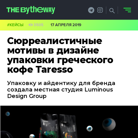
#КЕЙСЫ
3505
17 АПРЕЛЯ 2019
НОВОСТИ
Сюрреалистичные
PRO.ОБЗОР
мотивы в дизайне
упаковки греческого
КЕЙСЫ
кофе Taresso
ФИЛОСОФИЯ
Упаковку и айдентику для бренда
КРЕАТИВА
создала местная студия Luminous
Design Group
БИЗНЕС И
ТЕХНОЛОГИИ
ФЕСТИВАЛИ