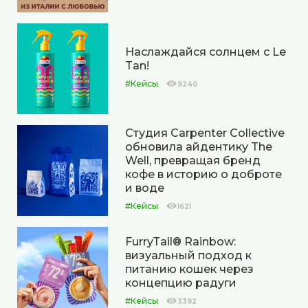
Наслаждайся солнцем с Le
Tan!
#Кейсы
9240
Студия Carpenter Collective
обновила айдентику The
Well, превращая бренд
кофе в историю о доброте
и воде
#Кейсы
1621
FurryTail® Rainbow:
визуальный подход к
питанию кошек через
концепцию радуги
#Кейсы
3392