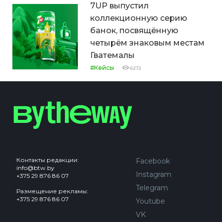
7UP выпустил
коллекционную серию
банок, посвящённую
четырём знаковым местам
Гватемалы
#Кейсы
6272
Контакты редакции:
Facebook
info@btw.by
Instagram
+375 29 876 86 07
Telegram
Размещение рекламы:
+375 29 876 86 07
Youtube
VK