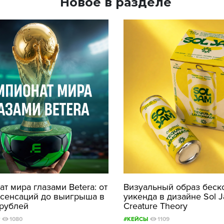
Новое в разделе
т мира глазами Betera: от
Визуальный образ беск
 сенсаций до выигрыша в
уикенда в дизайне Sol J
 рублей
Creature Theory
1080
#КЕЙСЫ
1109