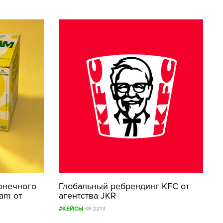
онечного
Глобальный ребрендинг KFC от
am от
агентства JKR
#КЕЙСЫ
2213