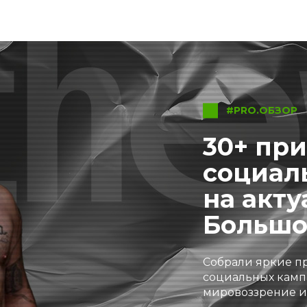
#PRO.ОБЗОР
30+ пр
социал
на акту
Большо
Собрали яркие п
социальных камп
мировоззрение и