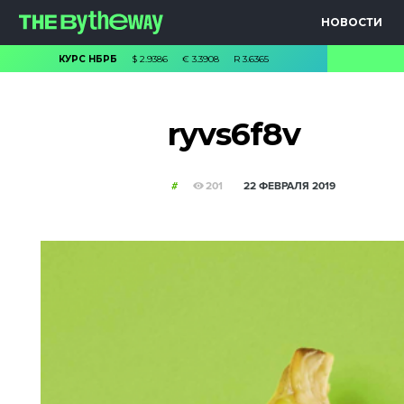
НОВОСТИ
КУРС НБРБ
$
2.9386
€
3.3908
R
3.6365
ryvs6f8v
#
201
22 ФЕВРАЛЯ 2019