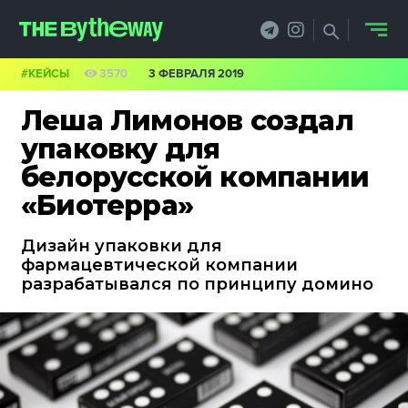
#КЕЙСЫ
3570
3 ФЕВРАЛЯ 2019
НОВОСТИ
Леша Лимонов создал
PRO.ОБЗОР
упаковку для
белорусской компании
КЕЙСЫ
«Биотерра»
ФИЛОСОФИЯ
Дизайн упаковки для
КРЕАТИВА
фармацевтической компании
разрабатывался по принципу домино
БИЗНЕС И
ТЕХНОЛОГИИ
ФЕСТИВАЛИ