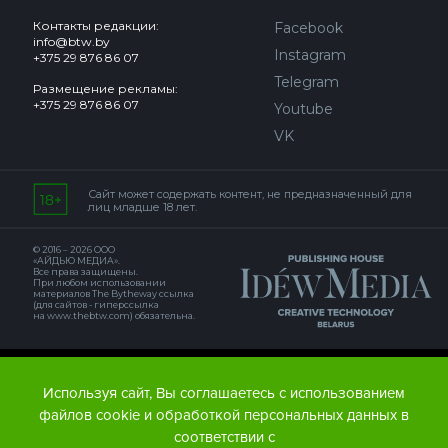
Контакты редакции:
Facebook
info@btw.by
Instagram
+375 29 876 86 07
Telegram
Размещение рекламы:
+375 29 876 86 07
Youtube
VK
Сайт может содержать контент, не предназначенный для
лиц младше 18 лет.
© 2016 – 2026 ООО
«АЙДЬЮ МЕДИА».
Все права защищены.
При любом использовании
материалов The Bytheway ссылка
(для сайтов - гиперссылка
на www.thebtw.com) обязательна.
© 2016 – 2026 Publishing house IDEW MEDIA BELARUS
Используя сайт, Вы соглашаетесь с использованием
файлов cookie и обработкой персональных данных в
соответствии с