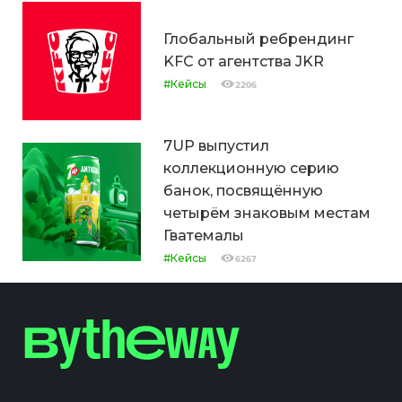
Глобальный ребрендинг
KFC от агентства JKR
#Кейсы
2206
7UP выпустил
коллекционную серию
банок, посвящённую
четырём знаковым местам
Гватемалы
#Кейсы
6267