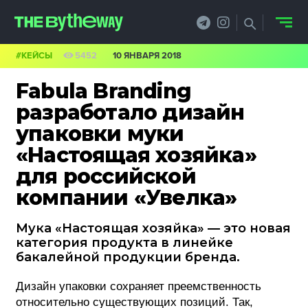
#КЕЙСЫ
5452
10 ЯНВАРЯ 2018
НОВОСТИ
Fabula Branding
PRO.ОБЗОР
разработало дизайн
упаковки муки
КЕЙСЫ
«Настоящая хозяйка»
ФИЛОСОФИЯ
для российской
компании «Увелка»
КРЕАТИВА
БИЗНЕС И
Мука «Настоящая хозяйка» — это новая
категория продукта в линейке
ТЕХНОЛОГИИ
бакалейной продукции бренда.
ФЕСТИВАЛИ
Дизайн упаковки сохраняет преемственность
относительно существующих позиций. Так,