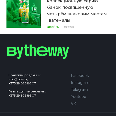
коллекционную серию
банок, посвящённую
четырём знаковым местам
Гватемалы
#Кейсы
6273
Контакты редакции:
Facebook
info@btw.by
Instagram
+375 29 876 86 07
Telegram
Размещение рекламы:
+375 29 876 86 07
Youtube
VK