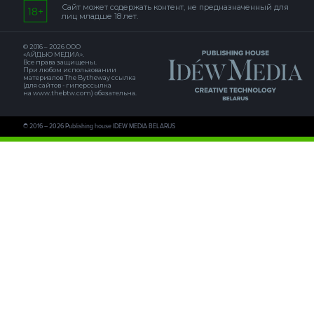
Сайт может содержать контент, не предназначенный для
лиц младше 18 лет.
© 2016 – 2026 ООО
«АЙДЬЮ МЕДИА».
Все права защищены.
При любом использовании
материалов The Bytheway ссылка
(для сайтов - гиперссылка
на www.thebtw.com) обязательна.
© 2016 – 2026 Publishing house IDEW MEDIA BELARUS