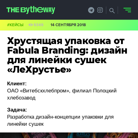
#КЕЙСЫ
9349
14 СЕНТЯБРЯ 2018
НОВОСТИ
Хрустящая упаковка от
PRO.ОБЗОР
Fabula Branding: дизайн
для линейки сушек
КЕЙСЫ
«ЛеХрустье»
ФИЛОСОФИЯ
Клиент:
КРЕАТИВА
ОАО «Витебскхлебпром», филиал Полоцкий
хлебозавод
БИЗНЕС И
Задача:
ТЕХНОЛОГИИ
Разработка дизайн-концепции упаковки для
линейки сушек
ФЕСТИВАЛИ