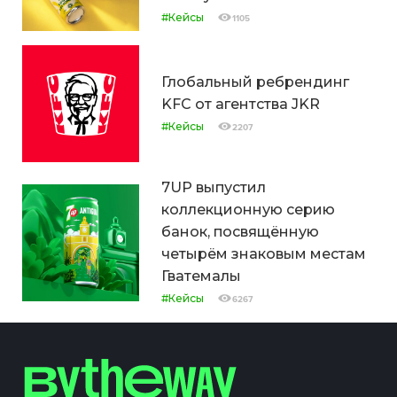
#Кейсы
1105
Глобальный ребрендинг
KFC от агентства JKR
#Кейсы
2207
7UP выпустил
коллекционную серию
банок, посвящённую
четырём знаковым местам
Гватемалы
#Кейсы
6267