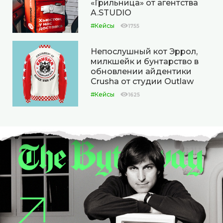
«Грильница» от агентства
A.STUDIO
#Кейсы
1755
Непослушный кот Эррол,
милкшейк и бунтарство в
обновлении айдентики
Crusha от студии Outlaw
#Кейсы
1625