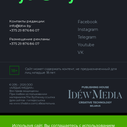
Контакты редакции:
Facebook
info@btw.by
Instagram
+375 29 876 86 07
Telegram
Размещение рекламы:
+375 29 876 86 07
Youtube
VK
Сайт может содержать контент, не предназначенный для
лиц младше 18 лет.
© 2016 – 2026 ООО
«АЙДЬЮ МЕДИА».
Все права защищены.
При любом использовании
материалов The Bytheway ссылка
(для сайтов - гиперссылка
на www.thebtw.com) обязательна.
© 2016 – 2026 Publishing house IDEW MEDIA BELARUS
Используя сайт, Вы соглашаетесь с использованием