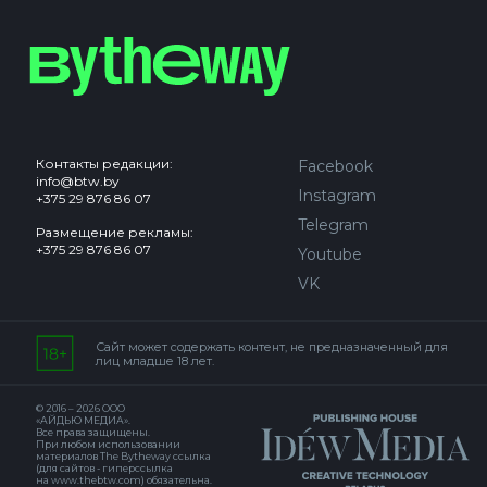
Контакты редакции:
Facebook
info@btw.by
Instagram
+375 29 876 86 07
Telegram
Размещение рекламы:
+375 29 876 86 07
Youtube
VK
Сайт может содержать контент, не предназначенный для
лиц младше 18 лет.
© 2016 – 2026 ООО
«АЙДЬЮ МЕДИА».
Все права защищены.
При любом использовании
материалов The Bytheway ссылка
(для сайтов - гиперссылка
на www.thebtw.com) обязательна.