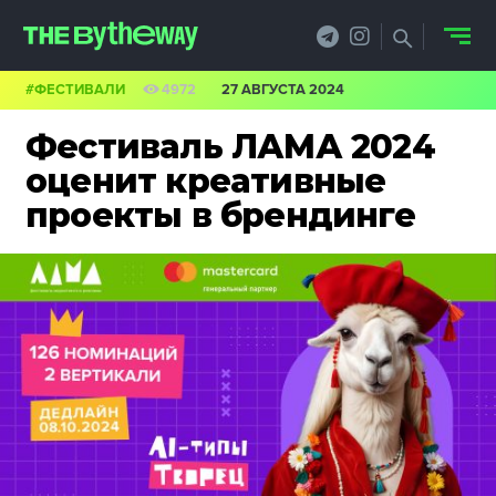
#ФЕСТИВАЛИ
4972
27 АВГУСТА 2024
НОВОСТИ
Фестиваль ЛАМА 2024
PRO.ОБЗОР
оценит креативные
проекты в брендинге
КЕЙСЫ
ФИЛОСОФИЯ
КРЕАТИВА
БИЗНЕС И
ТЕХНОЛОГИИ
ФЕСТИВАЛИ