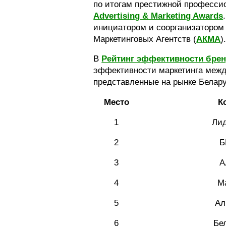
по итогам престижной професси
Advertising & Marketing Awards
инициатором и соорганизатором
Маркетинговых Агентств (
АКМА
)
В
Рейтинг эффективности брен
эффективности маркетинга межд
представленные на рынке Белару
Место
К
1
Лид
2
Б
3
А
4
Ma
5
Ал
6
Бе