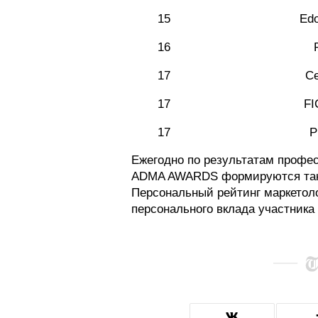
15
Edo
16
17
С
17
FI
17
Р
Ежегодно по результатам профе
ADMA AWARDS формируются такж
Персональный рейтинг маркетоло
персонального вклада участника 