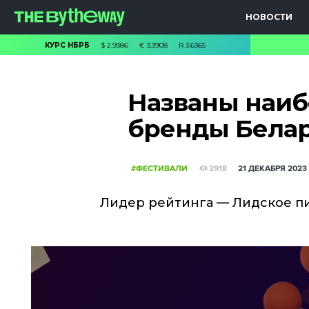
НОВОСТИ
КУРС НБРБ
$
2.9386
€
3.3908
R
3.6365
Названы наи
бренды Белар
#ФЕСТИВАЛИ
2918
21 ДЕКАБРЯ 2023
Лидер рейтинга — Лидское п