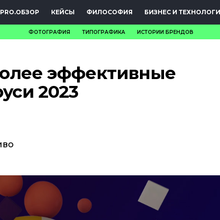
PRO.ОБЗОР
КЕЙСЫ
ФИЛОСОФИЯ
БИЗНЕС И ТЕХНОЛОГ
ФОТОГРАФИЯ
ТИПОГРАФИКА
ИСТОРИИ БРЕНДОВ
НОВОСТИ
более эффективные
PRO.ОБЗОР
уси 2023
КЕЙСЫ
ФИЛОСОФИЯ
КРЕАТИВА
иво
БИЗНЕС И
ТЕХНОЛОГИИ
ФЕСТИВАЛИ