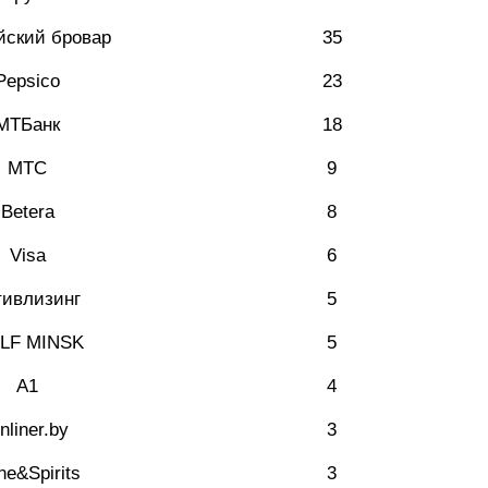
йский бровар
35
Pepsico
23
МТБанк
18
МТС
9
Betera
8
Visa
6
тивлизинг
5
LF MINSK
5
А1
4
nliner.by
3
ne&Spirits
3