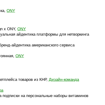
ика,
ONY
gn x ONY,
ONY
изуальная айдентика платформы для нетворкинга
 бренд-айдентика американского сервиса
тоянная,
ONY
кетплейса товаров из КНР,
Дизайн-команда
pa
а подписки на персональные наборы витаминов