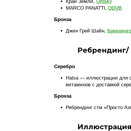
Край Земли,
Omsky
MARCO PANATTI,
DDVB
Бронза
Джин Грей Шайн,
Брендинго
Ребрендинг/
Серебро
Halsa — иллюстрации для 
витаминов с доставкой сер
Бронза
Ребрендинг стм «Просто Аз
Иллюстрация