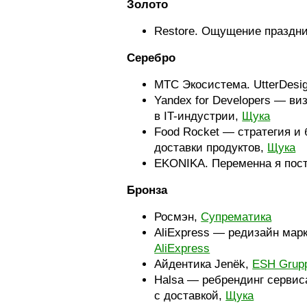
Золото
Restore. Ощущение праздн
Серебро
МТС Экосистема. UtterDesi
Yandex for Developers — в
в IT-индустрии,
Щука
Food Rocket — стратегия и
доставки продуктов,
Щука
EKONIKA. Переменна я пос
Бронза
Росмэн,
Супрематика
AliExpress — редизайн мар
AliExpress
Айдентика Jenёk,
ESH Grup
Halsa — ребрендинг сервис
с доставкой,
Щука