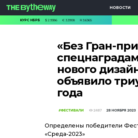
НОВОСТИ
КУРС НБРБ
$
2.9386
€
3.3908
R
3.6365
«Без Гран-при
спецнаградам
нового дизайн
объявило три
года
#ФЕСТИВАЛИ
2487
28 НОЯБРЯ 2023
Определены победители Фест
«Среда-2023»