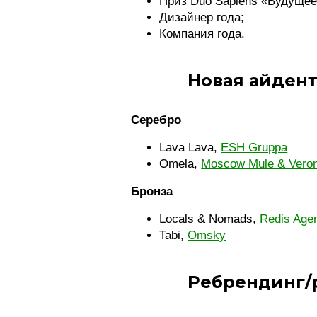
Приз Duo Sapiens «Будущее
Дизайнер года;
Компания года.
Новая айден
Серебро
Lava Lava,
ESH Gruppa
Omela,
Moscow Mule & Veron
Бронза
Locals & Nomads,
Redis Age
Tabi,
Omsky
Ребрендинг/