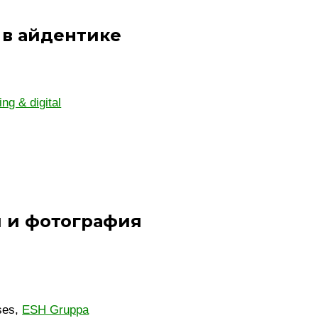
 в айдентике
ng & digital
 и фотография
ses,
ESH Gruppa