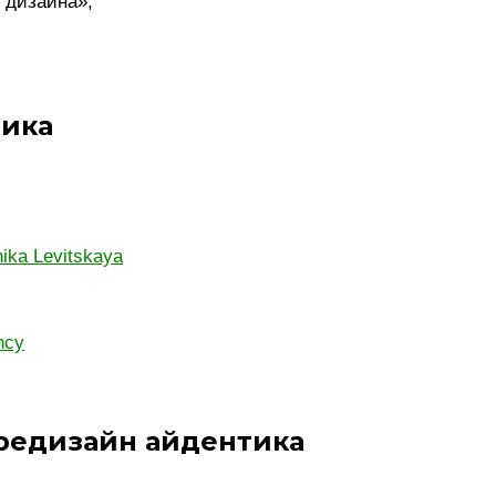
 дизайна»;
тика
ika Levitskaya
ncy
редизайн айдентика