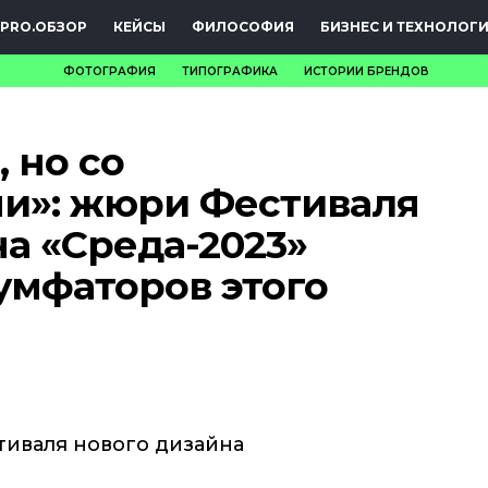
PRO.ОБЗОР
КЕЙСЫ
ФИЛОСОФИЯ
БИЗНЕС И ТЕХНОЛОГ
ФОТОГРАФИЯ
ТИПОГРАФИКА
ИСТОРИИ БРЕНДОВ
НОВОСТИ
, но со
PRO.ОБЗОР
и»: жюри Фестиваля
КЕЙСЫ
а «Среда-2023»
ФИЛОСОФИЯ
умфаторов этого
КРЕАТИВА
БИЗНЕС И
ТЕХНОЛОГИИ
иваля нового дизайна
ФЕСТИВАЛИ