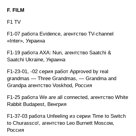
F. FILM
ФОТОГРАФИЯ
F1 TV
ТИПОГРАФИКА
ИСТОРИИ БРЕНДОВ
F1-07 работа Evidence, агентство TV-channel
«Inter», Украина
F1-19 работа AXA: Nun, агентство Saatchi &
О ПРОЕКТЕ
Saatchi Ukraine, Украина
РЕКЛАМА
КОНТАКТЫ
F1-23-01, -02 серия работ Approved by real
grandmas — Three Grandmas, — Grandma and
Grandpa агентство Voskhod, Россия
F1-25 работа We are all connected, агентство White
Rabbit Budapest, Венгрия
F1-37-03 работа Unfeeling из серии Time to Switch
to Churassco!, агентство Leo Burnett Moscow,
Россия