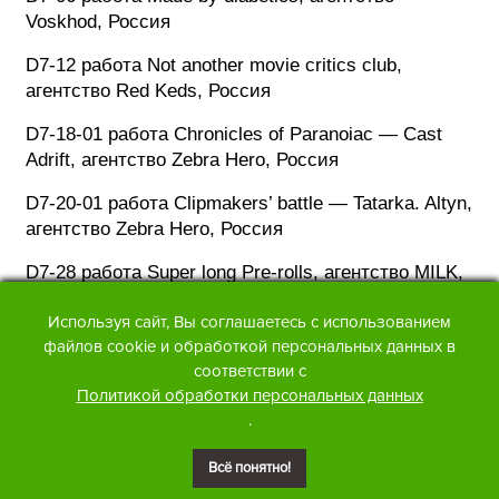
Voskhod, Россия
D7-12 работа Not another movie critics club,
агентство Red Keds, Россия
D7-18-01 работа Chronicles of Paranoiac — Cast
Adrift, агентство Zebra Hero, Россия
D7-20-01 работа Clipmakers’ battle — Tatarka. Altyn,
агентство Zebra Hero, Россия
D7-28 работа Super long Pre-rolls, агентство MILK,
Литва
Используя сайт, Вы соглашаетесь с использованием
D7-40 работа Guilty Clothes, агентство Marvelous,
файлов cookie и обработкой персональных данных в
Россия
соответствии с
Политикой обработки персональных данных
D10-10 работа BACK TO OLD SCHOOL, агентство
.
MORE (BBDO Group), Россия (работа перенесена)
Всё понятно!
D8 DIGITAL-КАМПАНИЯ С ИСПОЛЬЗОВАНИЕМ