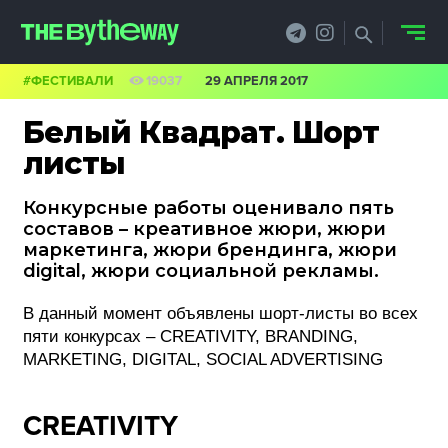
#ФЕСТИВАЛИ
19037
29 АПРЕЛЯ 2017
НОВОСТИ
Белый Квадрат. Шорт
PRO.ОБЗОР
листы
КЕЙСЫ
Конкурсные работы оценивало пять
составов – креативное жюри, жюри
ФИЛОСОФИЯ
маркетинга, жюри брендинга, жюри
digital, жюри социальной рекламы.
КРЕАТИВА
В данный момент объявлены шорт-листы во всех
БИЗНЕС И
пяти конкурсах – CREATIVITY, BRANDING,
MARKETING, DIGITAL, SOCIAL ADVERTISING
ТЕХНОЛОГИИ
ФЕСТИВАЛИ
CREATIVITY