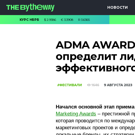
НОВОСТИ
КУРС НБРБ
$
2.9386
€
3.3908
R
3.6365
ADMA AWARDS
определит ли
эффективного
#ФЕСТИВАЛИ
1646
9 АВГУСТА 2023
Начался основной этап прием
Marketing Awards
– престижной п
которая
проводится по междуна
маркетинговых проектов и опре
локальные бренды, их стратегии