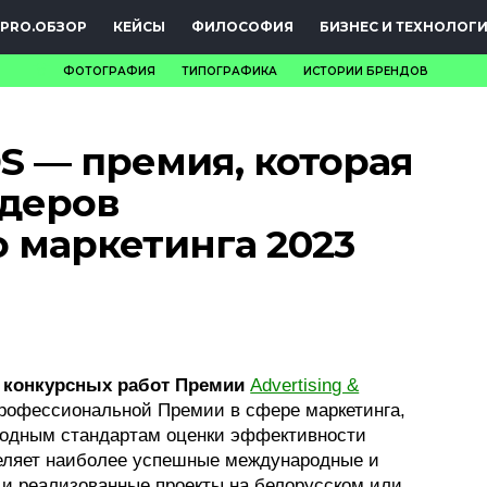
PRO.ОБЗОР
КЕЙСЫ
ФИЛОСОФИЯ
БИЗНЕС И ТЕХНОЛОГ
ФОТОГРАФИЯ
ТИПОГРАФИКА
ИСТОРИИ БРЕНДОВ
НОВОСТИ
 — премия, которая
PRO.ОБЗОР
деров
КЕЙСЫ
 маркетинга 2023
ФИЛОСОФИЯ
КРЕАТИВА
БИЗНЕС И
а конкурсных работ Премии
Advertising &
ТЕХНОЛОГИИ
рофессиональной Премии в сфере маркетинга,
родным стандартам оценки эффективности
ФЕСТИВАЛИ
деляет наиболее успешные международные и
 и реализованные проекты на белорусском или