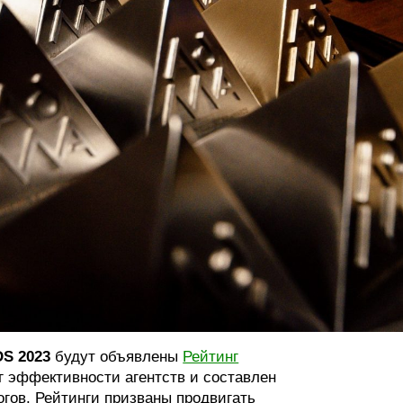
S 2023
будут объявлены
Рейтинг
г эффективности агентств и составлен
гов. Рейтинги призваны продвигать