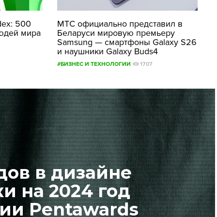
dex: 500
МТС официально представил в
юдей мира
Беларуси мировую премьеру
Samsung — смартфоны Galaxy S26
и наушники Galaxy Buds4
#БИЗНЕС И ТЕХНОЛОГИИ
1707
дов в дизайне
и на 2024 год
сии Pentawards