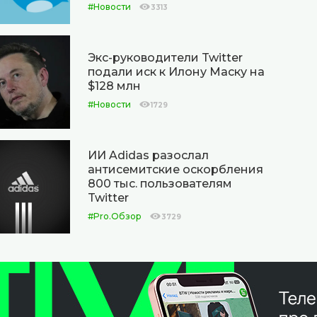
#Новости
3313
Экс-руководители Twitter
подали иск к Илону Маску на
$128 млн
#Новости
1729
ИИ Adidas разослал
антисемитские оскорбления
800 тыс. пользователям
Twitter
#Pro.Обзор
3729