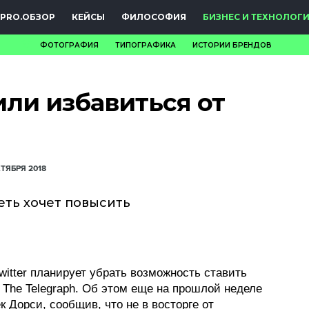
PRO.ОБЗОР
КЕЙСЫ
ФИЛОСОФИЯ
БИЗНЕС И ТЕХНОЛОГ
ФОТОГРАФИЯ
ТИПОГРАФИКА
ИСТОРИИ БРЕНДОВ
НОВОСТИ
или избавиться от
PRO.ОБЗОР
КЕЙСЫ
ФИЛОСОФИЯ
КТЯБРЯ 2018
КРЕАТИВА
еть хочет повысить
БИЗНЕС И
ТЕХНОЛОГИИ
witter планирует убрать возможность ставить
ФЕСТИВАЛИ
 The Telegraph. Об этом еще на прошлой неделе
 Дорси, сообщив, что не в восторге от