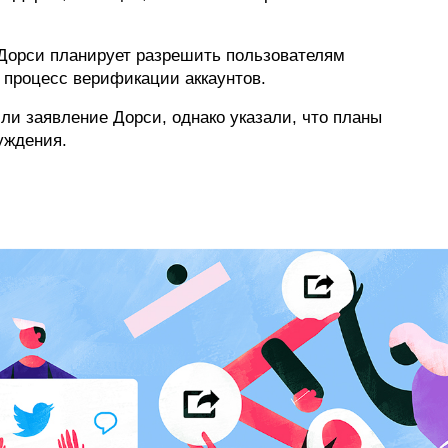
ФОТОГРАФИЯ
 Дорси планирует разрешить пользователям
ТИПОГРАФИКА
 процесс верификации аккаунтов.
ИСТОРИИ БРЕНДОВ
или заявление Дорси, однако указали, что планы
уждения.
О ПРОЕКТЕ
РЕКЛАМА
КОНТАКТЫ