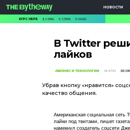
НОВОСТИ
КУРС НБРБ
$
2.9386
€
3.3908
R
3.6365
В Twitter реш
лайков
#БИЗНЕС И ТЕХНОЛОГИИ
4761
30 О
Убрав кнопку «нравится» соцс
качество общения.
Американская социальная сеть T
лайки под твитами, пишет газета
намекнул создатель соцсети Джек