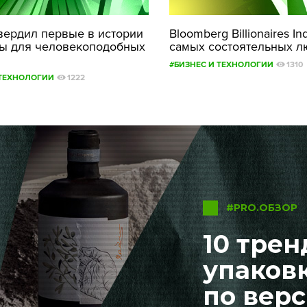
вердил первые в истории
Bloomberg Billionaires In
ты для человекоподобных
самых состоятельных л
#БИЗНЕС И ТЕХНОЛОГИИ
1310
 ТЕХНОЛОГИИ
1222
#PRO.ОБЗОР
10 трен
упаковк
по вер