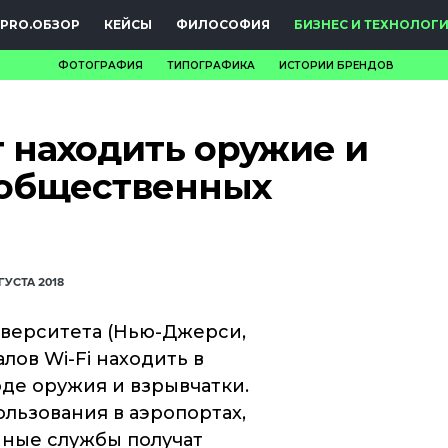
PRO.ОБЗОР
КЕЙСЫ
ФИЛОСОФИЯ
БИЗНЕС И ТЕХНОЛОГ
ФОТОГРАФИЯ
ТИПОГРАФИКА
ИСТОРИИ БРЕНДОВ
НОВОСТИ
т находить оружие и
PRO.ОБЗОР
 общественных
КЕЙСЫ
ФИЛОСОФИЯ
КРЕАТИВА
ГУСТА 2018
БИЗНЕС И
верситета (Нью-Джерси,
ов Wi-Fi находить в
ТЕХНОЛОГИИ
де оружия и взрывчатки.
ФЕСТИВАЛИ
льзования в аэропортах,
анные службы получат