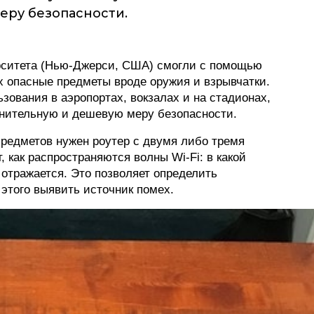
еру безопасности.
ФОТОГРАФИЯ
ТИПОГРАФИКА
рситета (Нью-Джерси, США) смогли с помощью
ИСТОРИИ БРЕНДОВ
ах опасные предметы вроде оружия и взрывчатки.
зования в аэропортах, вокзалах и на стадионах,
нительную и дешевую меру безопасности.
О ПРОЕКТЕ
редметов нужен роутер с двумя либо тремя
РЕКЛАМА
 как распространяются волны Wi-Fi: в какой
КОНТАКТЫ
 отражается. Это позволяет определить
 этого выявить источник помех.