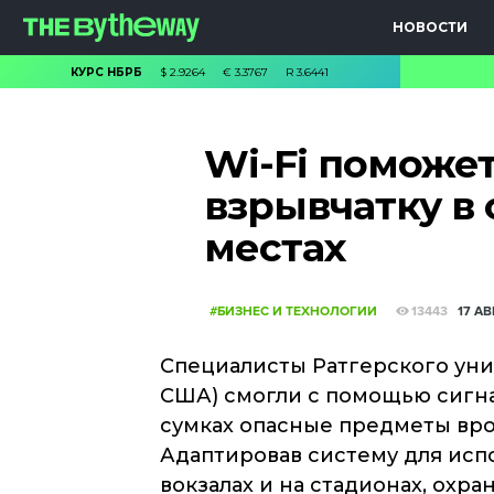
НОВОСТИ
КУРС НБРБ
$
2.9264
€
3.3767
R
3.6441
Wi-Fi поможе
взрывчатку в
местах
#БИЗНЕС И ТЕХНОЛОГИИ
13443
17 АВ
Специалисты Ратгерского уни
США) смогли с помощью сигнал
сумках опасные предметы вро
Адаптировав систему для испо
вокзалах и на стадионах, охр