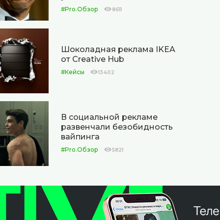
#Pro.Обзор
8611
Шоколадная реклама IKEA
от Creative Hub
#Кейсы
13402
В социальной рекламе
развенчали безобидность
вайпинга
#Pro.Обзор
5821