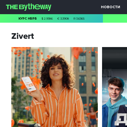
НОВОСТИ
КУРС НБРБ
$
2.9386
€
3.3908
R
3.6365
Zivert