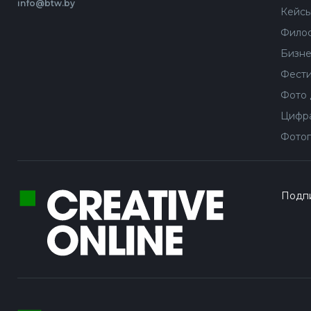
info@btw.by
Кейс
Филос
Бизне
Фести
Фото 
Цифра
Фотог
Подпи