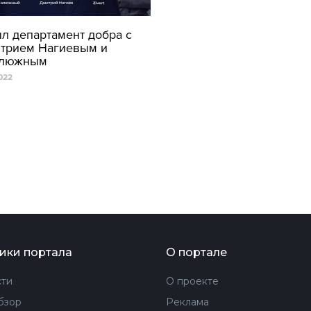
ФОТОГРАФИЯ
л департамент добра с
митрием Нагиевым и
ТИПОГРАФИКА
алюжным
ИСТОРИИ БРЕНДОВ
022
О ПРОЕКТЕ
РЕКЛАМА
КОНТАКТЫ
ики портала
О портале
ти
О проекте
бзор
Реклама