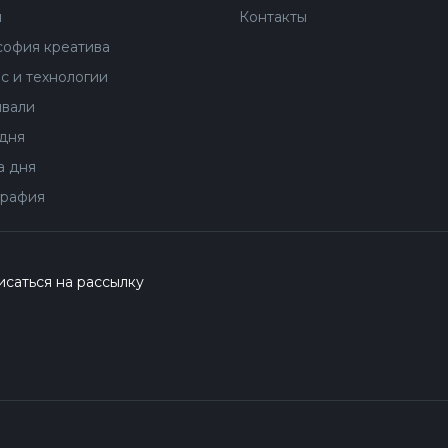
ы
Контакты
офия креатива
с и технологии
вали
дня
 дня
рафия
саться на рассылку