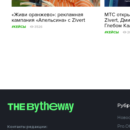
«Живи оранжево»: рекламная
МТС откры
кампания «Апельсина» с Zivert
Zivert, Д
Глебом К
#КЕЙСЫ
3526
#КЕЙСЫ
2
Рубр
Новос
Pro.О
Контакты редакции: