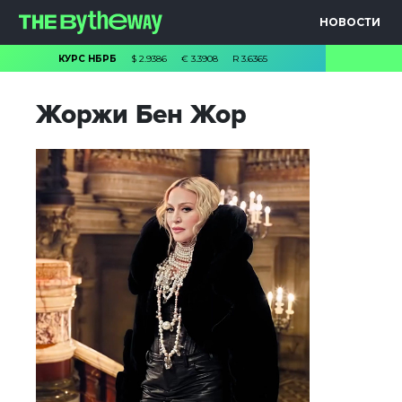
НОВОСТИ
КУРС НБРБ
$
2.9386
€
3.3908
R
3.6365
Жоржи Бен Жор