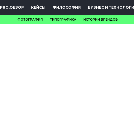
PRO.ОБЗОР
КЕЙСЫ
ФИЛОСОФИЯ
БИЗНЕС И ТЕХНОЛОГ
ФОТОГРАФИЯ
ТИПОГРАФИКА
ИСТОРИИ БРЕНДОВ
НОВОСТИ
PRO.ОБЗОР
КЕЙСЫ
ФИЛОСОФИЯ
КРЕАТИВА
БИЗНЕС И
ТЕХНОЛОГИИ
ФЕСТИВАЛИ