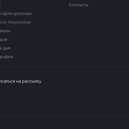
ы
Контакты
офия креатива
с и технологии
вали
дня
 дня
рафия
саться на рассылку