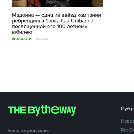
Мадонна — одна из звёзд кампании
ребрендинга банка Itaú Unibanco,
посвященной его 100-летнему
юбилею
#НОВОСТИ
2067
Рубр
Новос
Pro.О
Контакты редакции: