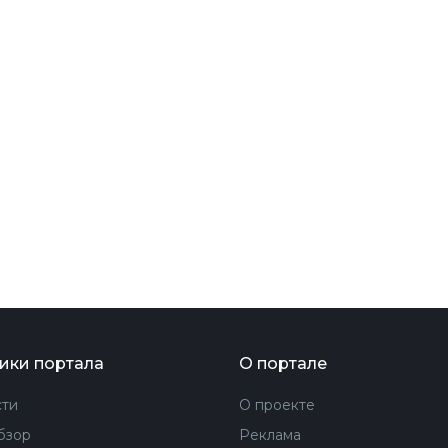
ФОТОГРАФИЯ
ТИПОГРАФИКА
ИСТОРИИ БРЕНДОВ
О ПРОЕКТЕ
РЕКЛАМА
КОНТАКТЫ
ики портала
О портале
ти
О проекте
бзор
Реклама