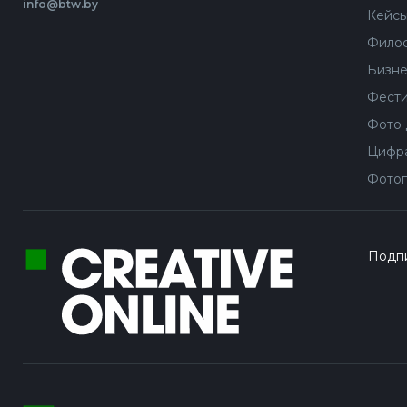
info@btw.by
Кейс
Филос
Бизне
Фести
Фото 
Цифра
Фотог
Подпи