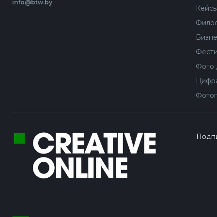
info@btw.by
Кейс
Филос
Бизне
Фести
Фото 
Цифра
Фотог
Подпи