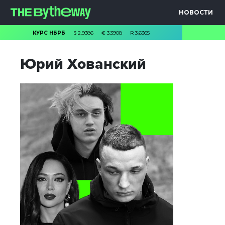
НОВОСТИ
КУРС НБРБ
$
2.9386
€
3.3908
R
3.6365
Юрий Хованский