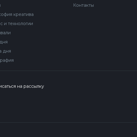
ы
Контакты
офия креатива
с и технологии
вали
дня
 дня
рафия
саться на рассылку