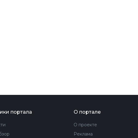
ФОТОГРАФИЯ
ТИПОГРАФИКА
ИСТОРИИ БРЕНДОВ
О ПРОЕКТЕ
РЕКЛАМА
КОНТАКТЫ
ики портала
О портале
ти
О проекте
бзор
Реклама