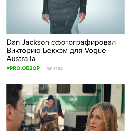
ФОТОГРАФИЯ
ТИПОГРАФИКА
ИСТОРИИ БРЕНДОВ
Dan Jackson сфотографировал
Викторию Бекхэм для Vogue
О ПРОЕКТЕ
Australia
РЕКЛАМА
#PRO.ОБЗОР
КОНТАКТЫ
1702