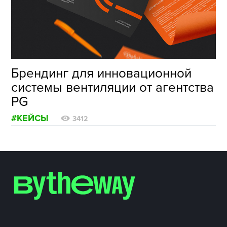
ФОТОГРАФИЯ
ТИПОГРАФИКА
ИСТОРИИ БРЕНДОВ
Брендинг для инновационной
системы вентиляции от агентства
О ПРОЕКТЕ
PG
РЕКЛАМА
#КЕЙСЫ
КОНТАКТЫ
3412