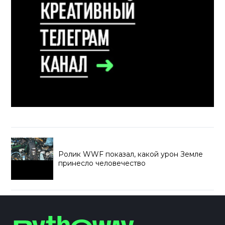
Ролик WWF показал, какой урон Земле
принесло человечество