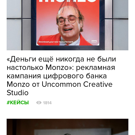
ФОТОГРАФИЯ
ТИПОГРАФИКА
ИСТОРИИ БРЕНДОВ
О ПРОЕКТЕ
«Деньги ещё никогда не были
РЕКЛАМА
настолько Monzo»: рекламная
КОНТАКТЫ
кампания цифрового банка
Monzo от Uncommon Creative
Studio
#КЕЙСЫ
1814