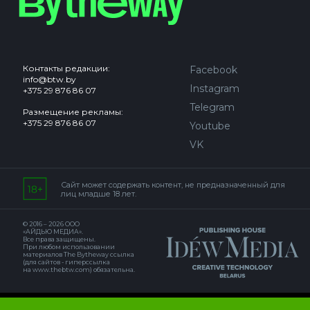
Контакты редакции:
Facebook
info@btw.by
Instagram
+375 29 876 86 07
Telegram
Размещение рекламы:
+375 29 876 86 07
Youtube
VK
Сайт может содержать контент, не предназначенный для
лиц младше 18 лет.
© 2016 – 2026 ООО
«АЙДЬЮ МЕДИА».
Все права защищены.
При любом использовании
материалов The Bytheway ссылка
(для сайтов - гиперссылка
на www.thebtw.com) обязательна.
© 2016 – 2026 Publishing house IDEW MEDIA BELARUS