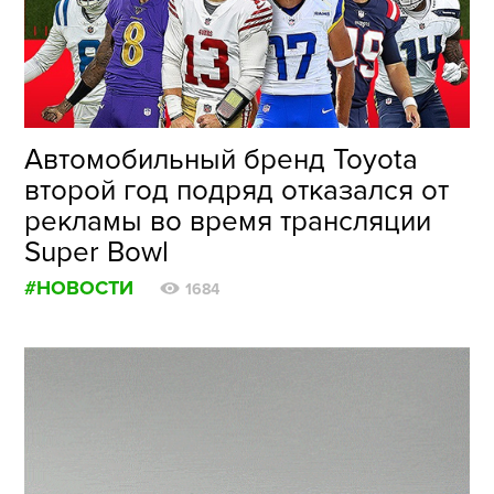
ФОТОГРАФИЯ
ТИПОГРАФИКА
ИСТОРИИ БРЕНДОВ
Автомобильный бренд Toyota
второй год подряд отказался от
О ПРОЕКТЕ
рекламы во время трансляции
РЕКЛАМА
Super Bowl
КОНТАКТЫ
#НОВОСТИ
1684