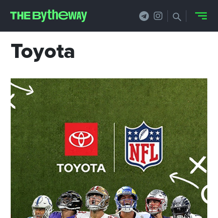
Toyota
НОВОСТИ
PRO.ОБЗОР
КЕЙСЫ
ФИЛОСОФИЯ
КРЕАТИВА
БИЗНЕС И
ТЕХНОЛОГИИ
ФЕСТИВАЛИ