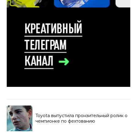
Toyota выпустила пронзительный ролик о
чемпионке по фехтованию