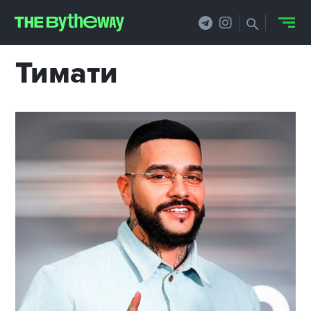
Тимати
НОВОСТИ
PRO.ОБЗОР
КЕЙСЫ
ФИЛОСОФИЯ
КРЕАТИВА
БИЗНЕС И
ТЕХНОЛОГИИ
ФЕСТИВАЛИ