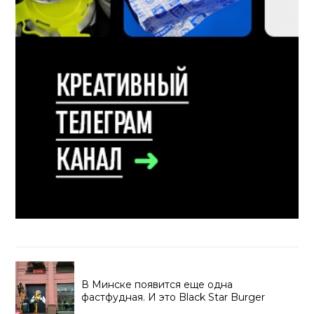
В Минске появится еще одна
фастфудная. И это Black Star Burger