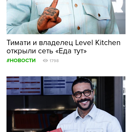
ФОТОГРАФИЯ
ТИПОГРАФИКА
ИСТОРИИ БРЕНДОВ
Тимати и владелец Level Kitchen
открыли сеть «Еда тут»
О ПРОЕКТЕ
#НОВОСТИ
РЕКЛАМА
1798
КОНТАКТЫ