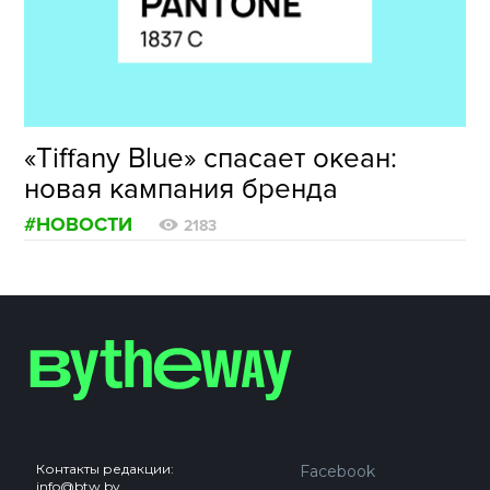
ФОТОГРАФИЯ
ТИПОГРАФИКА
ИСТОРИИ БРЕНДОВ
«Tiffany Blue» спасает океан:
новая кампания бренда
О ПРОЕКТЕ
#НОВОСТИ
РЕКЛАМА
2183
КОНТАКТЫ
Контакты редакции:
Facebook
info@btw.by