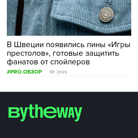
ФОТОГРАФИЯ
ТИПОГРАФИКА
ИСТОРИИ БРЕНДОВ
В Швеции появились пины «Игры
престолов», готовые защитить
О ПРОЕКТЕ
фанатов от спойлеров
РЕКЛАМА
#PRO.ОБЗОР
КОНТАКТЫ
2999