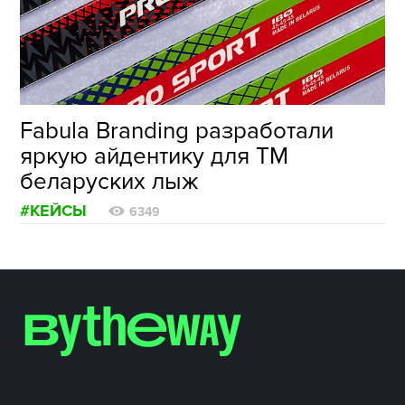
ФОТОГРАФИЯ
ТИПОГРАФИКА
ИСТОРИИ БРЕНДОВ
Fabula Branding разработали
яркую айдентику для ТМ
О ПРОЕКТЕ
беларуских лыж
РЕКЛАМА
#КЕЙСЫ
КОНТАКТЫ
6349