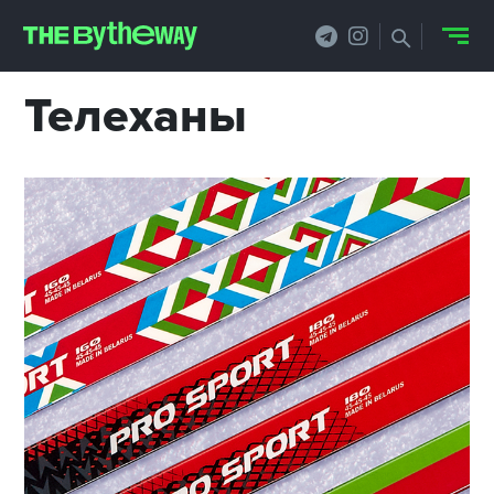
Телеханы
НОВОСТИ
PRO.ОБЗОР
КЕЙСЫ
ФИЛОСОФИЯ
КРЕАТИВА
БИЗНЕС И
ТЕХНОЛОГИИ
ФЕСТИВАЛИ