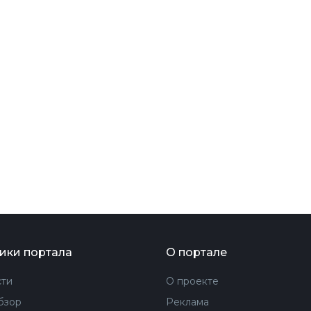
ФОТОГРАФИЯ
ТИПОГРАФИКА
ИСТОРИИ БРЕНДОВ
О ПРОЕКТЕ
РЕКЛАМА
КОНТАКТЫ
ики портала
О портале
ти
О проекте
бзор
Реклама