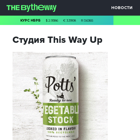
НОВОСТИ
КУРС НБРБ
$
2.9386
€
3.3908
R
3.6365
Студия This Way Up