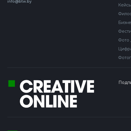
info@btw.by
Кейс
Филос
Бизне
Фести
Фото 
Цифра
Фотог
Подпи