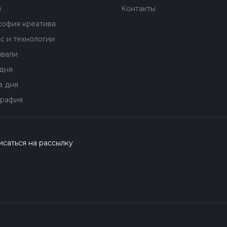
ы
Контакты
офия креатива
с и технологии
вали
дня
 дня
рафия
саться на рассылку