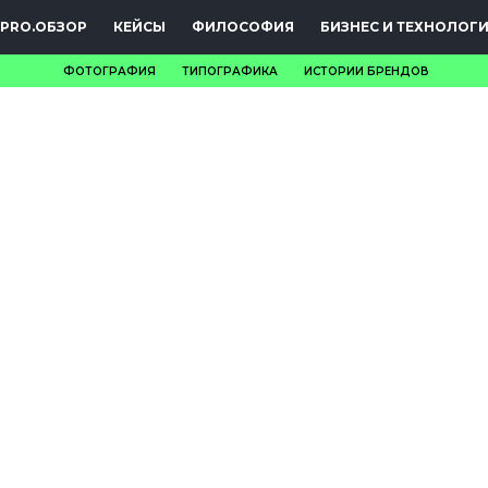
PRO.ОБЗОР
КЕЙСЫ
ФИЛОСОФИЯ
БИЗНЕС И ТЕХНОЛОГ
ФОТОГРАФИЯ
ТИПОГРАФИКА
ИСТОРИИ БРЕНДОВ
НОВОСТИ
PRO.ОБЗОР
КЕЙСЫ
ФИЛОСОФИЯ
КРЕАТИВА
БИЗНЕС И
ТЕХНОЛОГИИ
ФЕСТИВАЛИ